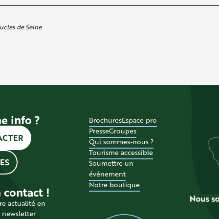
ucles de Seine
e info ?
Brochures
Espace pro
Presse
Groupes
ACTER
Qui sommes-nous ?
Tourisme accessible
ES
Soumettre un
événement
Notre boutique
 contact !
re actualité en
a newsletter