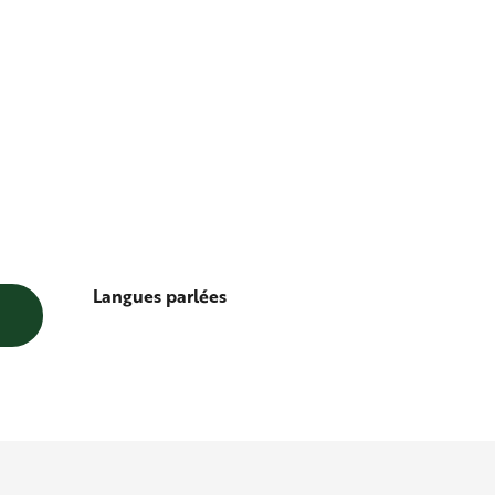
Langues parlées
Langues parlées