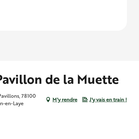
Pavillon de la Muette
Pavillons, 78100
M'y rendre
J'y vais en train !
in-en-Laye