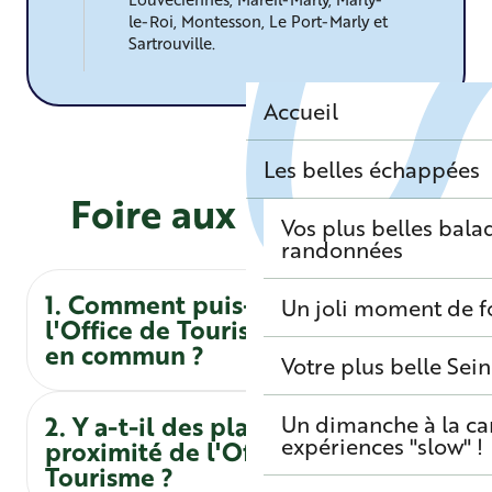
le-Roi, Montesson, Le Port-Marly et
©
Sartrouville.
Accueil
Les belles échappées
Foire aux questions
Vos plus belles bala
randonnées
1. Comment puis-je me rendre à
Un joli moment de f
l'Office de Tourisme en transport
en commun ?
Votre plus belle Sei
2. Y a-t-il des places de parking à
Un dimanche à la c
expériences "slow" !
proximité de l'Office de
Tourisme ?