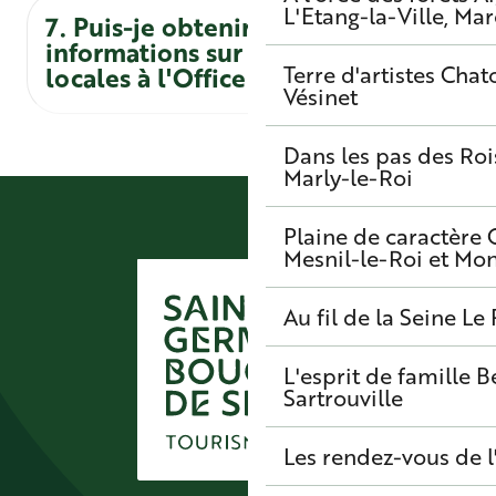
L'Etang-la-Ville, Mar
7. Puis-je obtenir un guide ou des
informations sur les attractions
locales à l'Office de Tourisme ?
Terre d'artistes
Chato
Vésinet
Dans les pas des Roi
Marly-le-Roi
Plaine de caractère
Mesnil-le-Roi et Mo
Au fil de la Seine
Le 
L'esprit de famille
B
Sartrouville
Les rendez-vous de l