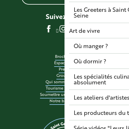
Les Greeters à Sain
Seine
Suivez-nous
Art de vivre
Où manger ?
Brochures
Où dormir ?
Espace pro
Presse
Les spécialités culina
Groupes
absolument
Qui sommes-nous ?
Tourisme accessible
Soumettre un événement
Les ateliers d'artiste
Notre boutique
Les producteurs du t
Série vidéos "Leurs l