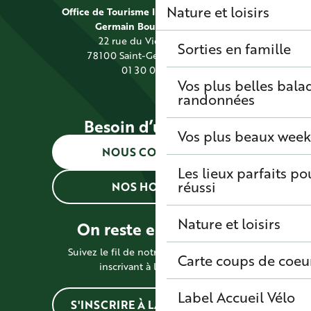
Nature et loisirs
Office de Tourisme Intercommunal Saint
Germain Boucles de Seine
22 rue du Vieil Abreuvoir
Sorties en famille
78100 Saint-Germain-en-Laye
01 30 09 39 89
Vos plus belles bala
randonnées
Besoin d’une info ?
Vos plus beaux wee
NOUS CONTACTER
Les lieux parfaits p
réussi
NOS HORAIRES
Nature et loisirs
On reste en contact !
Suivez le fil de notre actualité en vous
Carte coups de coeu
inscrivant à la newsletter
Label Accueil Vélo
S'INSCRIRE À LA NEWSLETTER