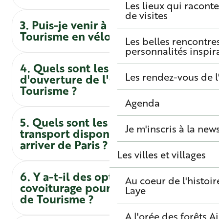
Les lieux qui raconte
de visites
3. Puis-je venir à l'Office de
Tourisme en vélo ?
Les belles rencontre
personnalités inspir
4. Quels sont les horaires
Les rendez-vous de l
d'ouverture de l'Office de
Tourisme ?
Agenda
5. Quels sont les moyens de
Je m'inscris à la new
transport disponibles pour
arriver de Paris ?
Les villes et villages
6. Y a-t-il des options de
Au coeur de l'histoir
covoiturage pour venir à l'Office
Laye
de Tourisme ?
A l'orée des forêts
A