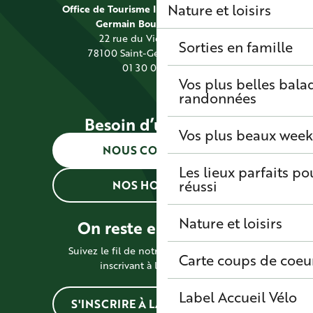
Nature et loisirs
Office de Tourisme Intercommunal Saint
Germain Boucles de Seine
22 rue du Vieil Abreuvoir
Sorties en famille
78100 Saint-Germain-en-Laye
01 30 09 39 89
Vos plus belles bala
randonnées
Besoin d’une info ?
Vos plus beaux wee
NOUS CONTACTER
Les lieux parfaits p
réussi
NOS HORAIRES
Nature et loisirs
On reste en contact !
Suivez le fil de notre actualité en vous
Carte coups de coeu
inscrivant à la newsletter
Label Accueil Vélo
S'INSCRIRE À LA NEWSLETTER