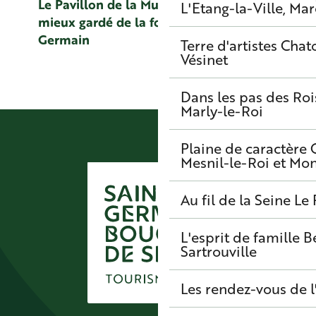
Le Pavillon de la Muette : le secret le
Musée 
L'Etang-la-Ville, Mar
mieux gardé de la forêt de Saint-
Germain
Terre d'artistes
Chato
Vésinet
Dans les pas des Roi
Marly-le-Roi
Plaine de caractère
Mesnil-le-Roi et Mo
Au fil de la Seine
Le 
L'esprit de famille
B
Sartrouville
Les rendez-vous de l