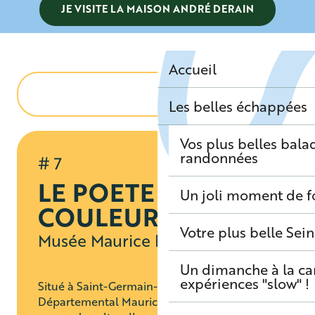
JE VISITE LA MAISON ANDRÉ DERAIN
Accueil
Les belles échappées
Vos plus belles bala
randonnées
# 7
LE POETE DES
Un joli moment de f
COULEURS
Votre plus belle Sei
Musée Maurice Denis
Un dimanche à la c
expériences "slow" !
Situé à Saint-Germain-en-Laye, le Musée
Départemental Maurice Denis offre une