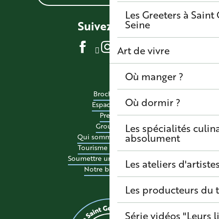
Les Greeters à Sain
Seine
Suivez-nous
Art de vivre
Où manger ?
Brochures
Où dormir ?
Espace pro
Presse
Les spécialités culina
Groupes
absolument
Qui sommes-nous ?
Tourisme accessible
Soumettre un événement
Les ateliers d'artiste
Notre boutique
Les producteurs du t
Série vidéos "Leurs l