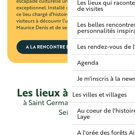
escapade culturelle unique dans un cadre
Les lieux qui raconte
exceptionnel. Installé dans un ancien prieuré,
de visites
ce lieu chargé d’histoire et d’art invite les
visiteurs à découvrir l’univers fascinant de
Les belles rencontre
Maurice Denis et de ses contemporains.
personnalités inspir
Les rendez-vous de l
A LA RENCONTRE DE MAURICE DENIS
Agenda
Je m'inscris à la new
Les lieux à découvrir
Les villes et villages
à Saint Germain Boucles de
Au coeur de l'histoir
Seine
Laye
A l'orée des forêts
A