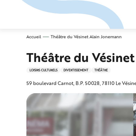
Aller
au
contenu
principal
Accueil
Théâtre du Vésinet Alain Jonemann
Théâtre du Vésine
LOISIRS CULTURELS
DIVERTISSEMENT
THÉÂTRE
59 boulevard Carnot, B.P. 50028, 78110 Le Vésin