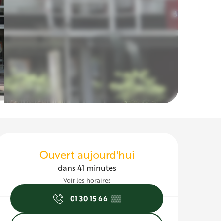
Ouverture et c
Ouvert aujourd'hui
dans 41 minutes
Voir les horaires
01 30 15 66
▒▒