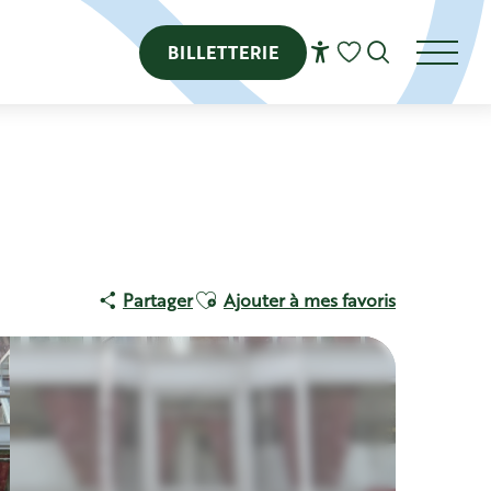
BILLETTERIE
Recherch
Voir les favoris
Ajouter aux favoris
Partager
Ajouter à mes favoris