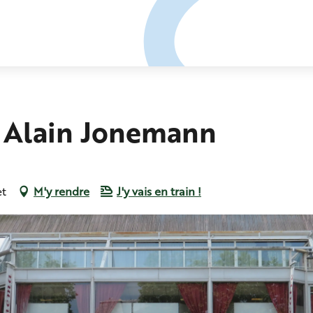
t Alain Jonemann
et
M'y rendre
J'y vais en train !