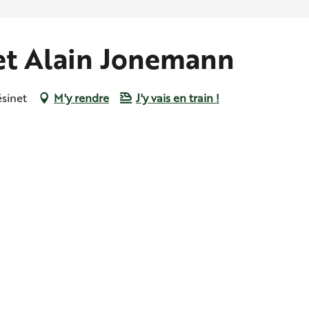
et Alain Jonemann
ésinet
M'y rendre
J'y vais en train !