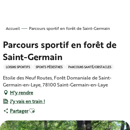
Aller
au
contenu
principal
Accueil
Parcours sportif en forêt de Saint-Germain
Parcours sportif en forêt de
Saint-Germain
LOISIRS SPORTIFS
SPORTS PÉDESTRES
PARCOURS SANTÉ/OBSTACLES
Etoile des Neuf Routes, Forêt Domaniale de Saint-
Germain-en-Laye, 78100 Saint-Germain-en-Laye
M'y rendre
J'y vais en train !
Ajouter aux favoris
Partager