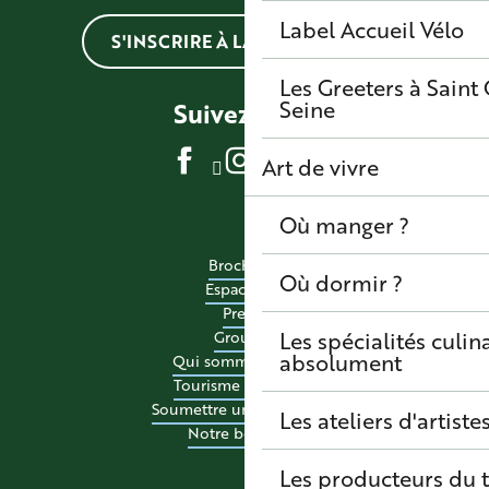
Label Accueil Vélo
S'INSCRIRE À LA NEWSLETTER
Les Greeters à Sain
Seine
Suivez-nous
Art de vivre
Où manger ?
Brochures
Où dormir ?
Espace pro
Presse
Les spécialités culina
Groupes
absolument
Qui sommes-nous ?
Tourisme accessible
Soumettre un événement
Les ateliers d'artiste
Notre boutique
Les producteurs du t