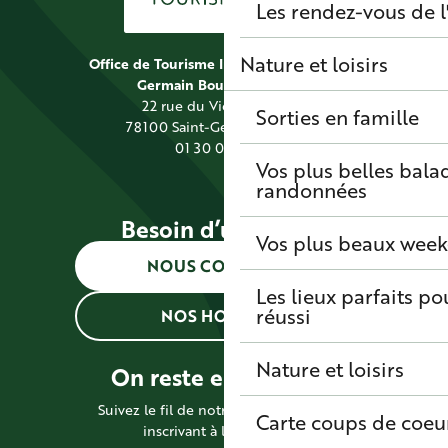
Les rendez-vous de l
Nature et loisirs
Office de Tourisme Intercommunal Saint
Germain Boucles de Seine
22 rue du Vieil Abreuvoir
Sorties en famille
78100 Saint-Germain-en-Laye
01 30 09 39 89
Vos plus belles bala
randonnées
Besoin d’une info ?
Vos plus beaux wee
NOUS CONTACTER
Les lieux parfaits p
réussi
NOS HORAIRES
Nature et loisirs
On reste en contact !
Suivez le fil de notre actualité en vous
Carte coups de coeu
inscrivant à la newsletter