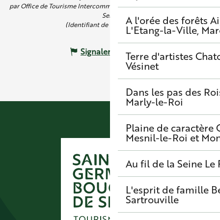
par Office de Tourisme Intercommunal de Saint Germain Boucles de
Seine
A l'orée des forêts
A
(Identifiant de l'offre :
4911555
)
L'Etang-la-Ville, Mar
Signaler une erreur
Terre d'artistes
Chato
Vésinet
Dans les pas des Roi
Marly-le-Roi
Plaine de caractère
Mesnil-le-Roi et Mo
Au fil de la Seine
Le 
L'esprit de famille
B
Sartrouville