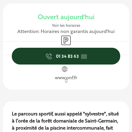
Ouverture et coordonnées
Ouvert aujourd'hui
Voir les horaires
Attention: Horaires non garantis aujourd'hui
Parking
01 34 83 63
▒▒
www.onf.fr
Description
Le parcours sportif, aussi appelé "sylvestre", situé 
à l’orée de la forêt domaniale de Saint-Germain, 
à proximité de la piscine intercommunale, fait 