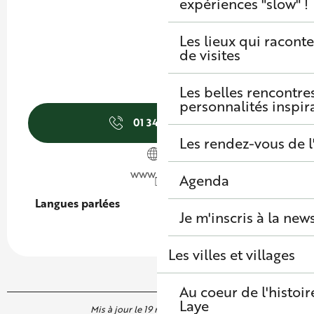
expériences "slow" !
Les lieux qui raconte
de visites
Les belles rencontre
personnalités inspir
01 34 83 63
▒▒
Les rendez-vous de l
www.onf.fr
Agenda
Langues parlées
Langues parlées
Je m'inscris à la new
Les villes et villages
Au coeur de l'histoir
Laye
Mis à jour le 19 mai 2026 à 14:36