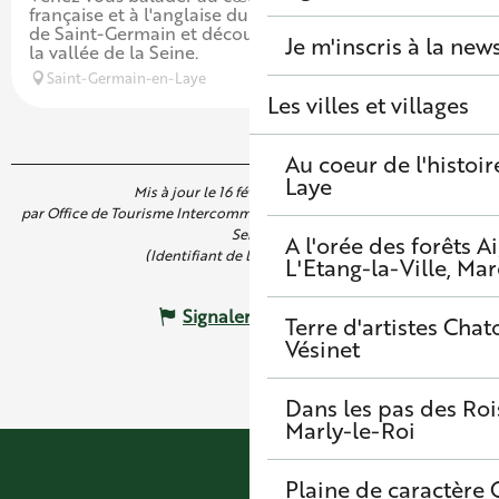
française et à l'anglaise du parc du Château-Vieux
de Saint-Germain et découvrir la vue imprenable sur
Je m'inscris à la new
la vallée de la Seine.
Saint-Germain-en-Laye
Les villes et villages
Au coeur de l'histoir
Laye
Mis à jour le 16 février 2026 à 16:06
par Office de Tourisme Intercommunal de Saint Germain Boucles de
Seine
A l'orée des forêts
A
(Identifiant de l'offre :
5894052
)
L'Etang-la-Ville, Mar
Signaler une erreur
Terre d'artistes
Chato
Vésinet
Dans les pas des Roi
Marly-le-Roi
Plaine de caractère