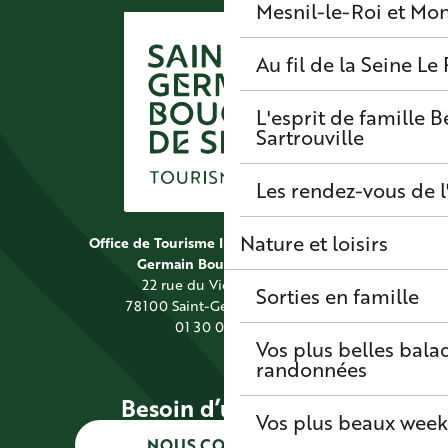
Mesnil-le-Roi et Mo
Au fil de la Seine
Le 
L'esprit de famille
B
Sartrouville
Les rendez-vous de l
Nature et loisirs
Office de Tourisme Intercommunal Saint
Germain Boucles de Seine
22 rue du Vieil Abreuvoir
Sorties en famille
78100 Saint-Germain-en-Laye
01 30 09 39 89
Vos plus belles bala
randonnées
Besoin d’une info ?
Vos plus beaux wee
NOUS CONTACTER