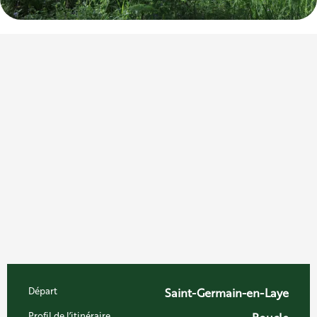
Informations pratiques
Départ
Saint-Germain-en-Laye
Profil de l’itinéraire