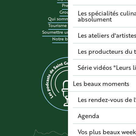
Presse
Les spécialités culina
Groupes
absolument
Qui sommes-nous ?
Tourisme accessible
Soumettre un événement
Les ateliers d'artiste
Notre boutique
Les producteurs du t
Série vidéos "Leurs l
Les beaux moments
Les rendez-vous de l
Agenda
Vos plus beaux wee