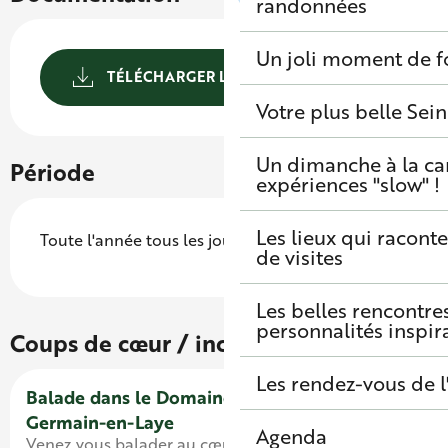
randonnées
Un joli moment de f
TÉLÉCHARGER LE PARCOURS
Votre plus belle Sei
Un dimanche à la c
Période
expériences "slow" !
Les lieux qui raconte
Toute l'année tous les jours.
de visites
Les belles rencontre
personnalités inspir
Coups de cœur / incontournables
Les rendez-vous de l
Balade dans le Domaine national de Saint-
Germain-en-Laye
Agenda
Venez vous balader au cœur des jardins à la