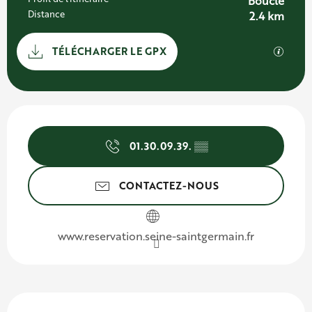
Boucle
Distance
2.4 km
Documentation
SECTI
TÉLÉCHARGER LE GPX
Ouverture et coordonnées
01.30.09.39.
▒▒
CONTACTEZ-NOUS
www.reservation.seine-saintgermain.fr
Description