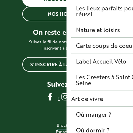
Les lieux parfaits p
réussi
NOS HORAIRES
Nature et loisirs
On reste en contact !
Suivez le fil de notre actualité en vous
Carte coups de coeu
inscrivant à la newsletter
Label Accueil Vélo
S'INSCRIRE À LA NEWSLETTER
Les Greeters à Sain
Seine
Suivez-nous
Art de vivre
Où manger ?
Brochures
Où dormir ?
Espace pro