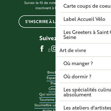
Suivez le fil de notre actualité en vous
Carte coups de coeu
inscrivant à la newsletter
Label Accueil Vélo
S'INSCRIRE À LA NEWSLETTER
Les Greeters à Sain
Seine
Suivez-nous
Art de vivre
Où manger ?
Brochures
Où dormir ?
Espace pro
Presse
Les spécialités culina
Groupes
absolument
Qui sommes-nous ?
Tourisme accessible
Soumettre un événement
Les ateliers d'artiste
Notre boutique