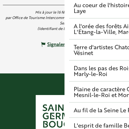
Au coeur de l'histoir
Laye
Mis à jour le 16 février 2026 à 16:32
par Office de Tourisme Intercommunal de Saint Germain Boucles de
Seine
A l'orée des forêts
A
(Identifiant de l'offre :
5894010
)
L'Etang-la-Ville, Mar
Signaler une erreur
Terre d'artistes
Chato
Vésinet
Dans les pas des Roi
Marly-le-Roi
Plaine de caractère
Mesnil-le-Roi et Mo
Au fil de la Seine
Le 
L'esprit de famille
B