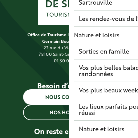
Sartrouville
Les rendez-vous de l
Nature et loisirs
Office de Tourisme Intercommunal Saint
Germain Boucles de Seine
22 rue du Vieil Abreuvoir
Sorties en famille
78100 Saint-Germain-en-Laye
01 30 09 39 89
Vos plus belles bala
randonnées
Besoin d’une info ?
Vos plus beaux wee
NOUS CONTACTER
Les lieux parfaits p
réussi
NOS HORAIRES
Nature et loisirs
On reste en contact !