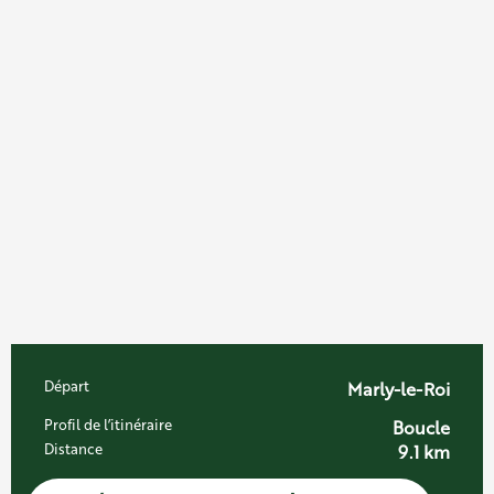
Informations pratiques
Départ
Marly-le-Roi
Profil de l’itinéraire
Boucle
Distance
9.1 km