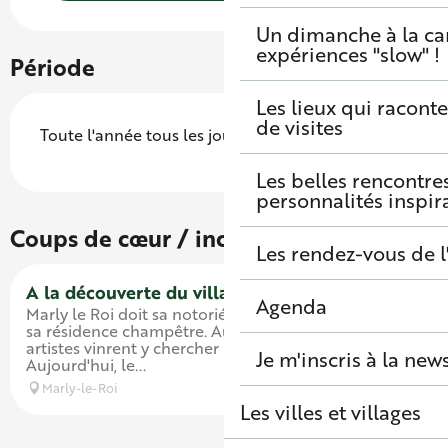
Un dimanche à la c
expériences "slow" !
Période
Les lieux qui raconte
de visites
Toute l'année tous les jours.
Les belles rencontre
personnalités inspir
Coups de cœur / incontournables
Les rendez-vous de l
A la découverte du village de Marly
Agenda
Marly le Roi doit sa notoriété à Louis XIV qui y bâtir
sa résidence champêtre. Au XIXème siècle, des
artistes vinrent y chercher le calme et l'inspiration.
Je m'inscris à la new
Aujourd'hui, le...
Marly-le-Roi
Les villes et villages