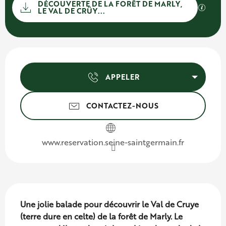
Documentation
DÉCOUVERTE DE LA FORÊT DE MARLY,
SECTI
LE VAL DE CRÜY...
Ouverture et coordonnées
APPELER
CONTACTEZ-NOUS
www.reservation.seine-saintgermain.fr
Description
Une jolie balade pour découvrir le Val de Cruye 
(terre dure en celte) de la forêt de Marly. Le 