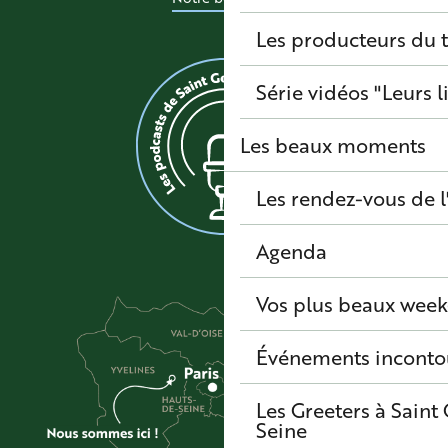
Les producteurs du t
Série vidéos "Leurs l
Les beaux moments
Les rendez-vous de l
Agenda
Vos plus beaux wee
Événements inconto
Les Greeters à Sain
Seine