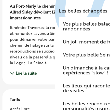
Au Port-Marly, le chemin de halage et la Terrasse 
Les belles échappées
Alfred Sisley dévoilent 12 reproductions 
impressionnistes.
Vos plus belles bala
Itinéraire Traversez la route face à l'hôtel de Ville 
randonnées
et remontez l'avenue Simon Vouet par la droite 
pour démarrer votre parcours au début du 
Un joli moment de f
chemin de halage sur la gauche. Trois 
reproductions se succèdent avant d'arriver au 
Votre plus belle Sei
niveau de la passerelle qui vous mène à l'île de 
la Loge : - La Seine à...
Un dimanche à la c
expériences "slow" !
Lire la suite
Les lieux qui raconte
de visites
Tarifs
Les belles rencontre
personnalités inspir
Accès libre.