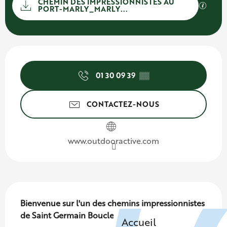
Documentation
CHEMIN DES IMPRESSIONNISTES AU
SECTI
PORT-MARLY_MARLY...
Ouverture et coordonnées
01 30 09 39
▒▒
CONTACTEZ-NOUS
www.outdooractive.com
Description
Bienvenue sur l'un des chemins impressionnistes 
de Saint Germain Boucles de Seine !

Accueil