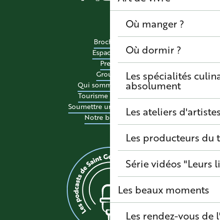
Où manger ?
Brochures
Où dormir ?
Espace pro
Presse
Les spécialités culina
Groupes
absolument
Qui sommes-nous ?
Tourisme accessible
Soumettre un événement
Les ateliers d'artiste
Notre boutique
Les producteurs du t
Série vidéos "Leurs l
Les beaux moments
Les rendez-vous de l