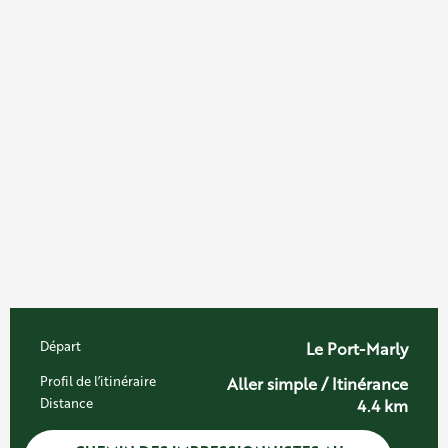
Informations pratiques
Départ
Le Port-Marly
Profil de l’itinéraire
Aller simple / Itinérance
Distance
4.4 km