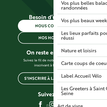
Vos plus belles bala
randonnées
Besoin d’une info ?
Vos plus beaux wee
NOUS CONTACTER
Les lieux parfaits p
réussi
NOS HORAIRES
Nature et loisirs
On reste en contact !
Suivez le fil de notre actualité en vous
Carte coups de coeu
inscrivant à la newsletter
Label Accueil Vélo
S'INSCRIRE À LA NEWSLETTER
Les Greeters à Sain
Seine
Suivez-nous
Art de vivre