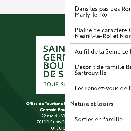
Dans les pas des Roi
Marly-le-Roi
Plaine de caractère
Mesnil-le-Roi et Mo
Au fil de la Seine
Le 
L'esprit de famille
B
Sartrouville
Les rendez-vous de l
Nature et loisirs
Office de Tourisme Intercommunal Saint
Germain Boucles de Seine
22 rue du Vieil Abreuvoir
Sorties en famille
78100 Saint-Germain-en-Laye
01 30 09 39 89