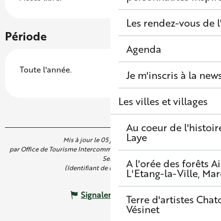
Les rendez-vous de l
Période
Agenda
Toute l'année.
Je m'inscris à la new
Les villes et villages
Au coeur de l'histoir
Laye
Mis à jour le 05 juin 2025 à 16:32
par Office de Tourisme Intercommunal de Saint Germain Boucles de
Seine
A l'orée des forêts
A
(Identifiant de l'offre :
6818991
)
L'Etang-la-Ville, Mar
Signaler une erreur
Terre d'artistes
Chato
Vésinet