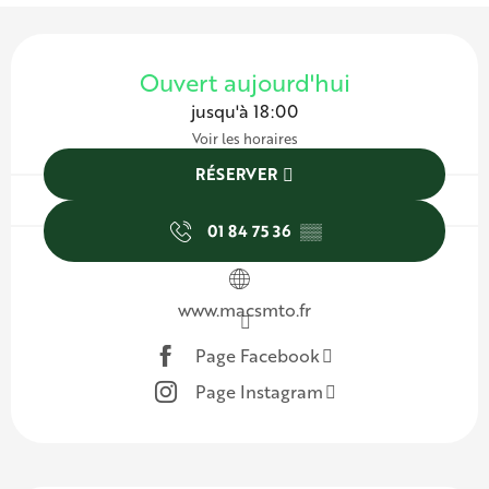
Ouverture et coordonnées
Ouvert aujourd'hui
jusqu'à 18:00
Voir les horaires
RÉSERVER
01 84 75 36
▒▒
www.macsmto.fr
Page Facebook
Page Instagram