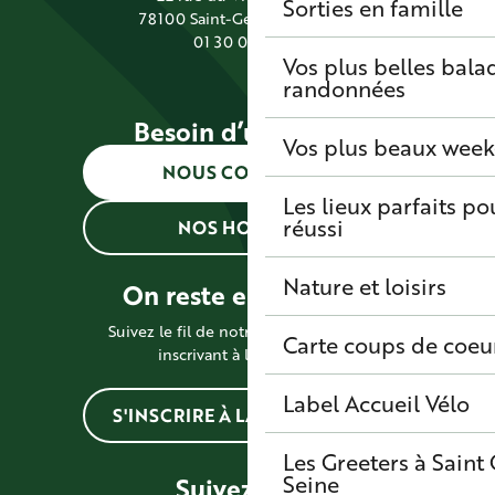
Sorties en famille
78100 Saint-Germain-en-Laye
01 30 09 39 89
Vos plus belles bala
randonnées
Besoin d’une info ?
Vos plus beaux wee
NOUS CONTACTER
Les lieux parfaits p
réussi
NOS HORAIRES
Nature et loisirs
On reste en contact !
Suivez le fil de notre actualité en vous
Carte coups de coeu
inscrivant à la newsletter
Label Accueil Vélo
S'INSCRIRE À LA NEWSLETTER
Les Greeters à Sain
Seine
Suivez-nous