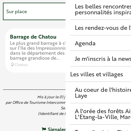
Les belles rencontre
Sur place
personnalités inspir
Les rendez-vous de l
Est accessible/desservi(e) par...
Réservable
Barrage de Chatou
Agenda
Le plus grand barrage à clapets de France ! C’est
sur l’Ile des Impressionnistes, sur la Seine aval
dans le département des Yvelines, que se trouve le
barrage grandiose de...
Je m'inscris à la new
Chatou
Les villes et villages
Au coeur de l'histoir
Laye
Mis à jour le 01 juin 2026 à 16:40
par Office de Tourisme Intercommunal de Saint Germain Boucles de
Seine
A l'orée des forêts
A
(Identifiant de l'offre :
7122642
)
L'Etang-la-Ville, Mar
Signaler une erreur