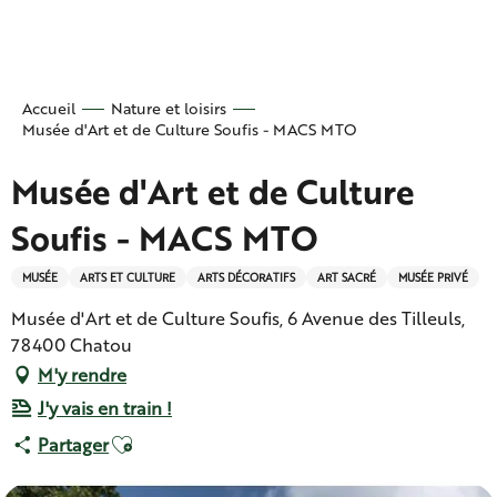
Aller
au
contenu
principal
Accueil
Nature et loisirs
Musée d'Art et de Culture Soufis - MACS MTO
Musée d'Art et de Culture
Soufis - MACS MTO
MUSÉE
ARTS ET CULTURE
ARTS DÉCORATIFS
ART SACRÉ
MUSÉE PRIVÉ
Musée d'Art et de Culture Soufis, 6 Avenue des Tilleuls,
78400 Chatou
M'y rendre
J'y vais en train !
Ajouter aux favoris
Partager