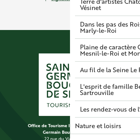
Terre d'artistes
Chato
Vésinet
Dans les pas des Roi
Marly-le-Roi
Plaine de caractère
Mesnil-le-Roi et Mo
Au fil de la Seine
Le 
L'esprit de famille
B
Sartrouville
Les rendez-vous de l
Nature et loisirs
Office de Tourisme Intercommunal Saint
Germain Boucles de Seine
22 rue du Vieil Abreuvoir