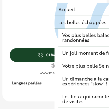
Accueil
Les belles échappées
Vos plus belles bala
randonnées
Un joli moment de f
01 84 75 36
▒▒
Votre plus belle Sei
www.macsmto.fr
Un dimanche à la c
Langues parlées
Langues parlées
expériences "slow" !
Les lieux qui raconte
de visites