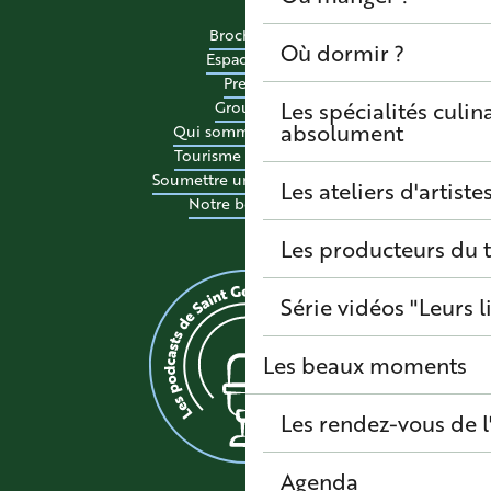
Brochures
Où dormir ?
Espace pro
Presse
Les spécialités culina
Groupes
absolument
Qui sommes-nous ?
Tourisme accessible
Soumettre un événement
Les ateliers d'artiste
Notre boutique
Les producteurs du t
Série vidéos "Leurs l
Les beaux moments
Les rendez-vous de l
Agenda