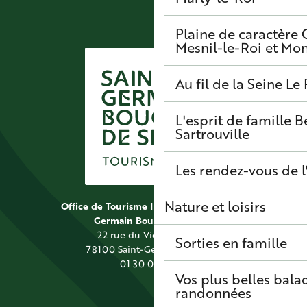
Plaine de caractère
Mesnil-le-Roi et Mo
Au fil de la Seine
Le 
L'esprit de famille
B
Sartrouville
Les rendez-vous de l
Nature et loisirs
Office de Tourisme Intercommunal Saint
Germain Boucles de Seine
22 rue du Vieil Abreuvoir
Sorties en famille
78100 Saint-Germain-en-Laye
01 30 09 39 89
Vos plus belles bala
randonnées