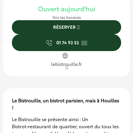
Ouverture et coordonnées
Ouvert aujourd'hui
Voir les horaires
RÉSERVER
01 74 92 52
▒▒
lebistrouille.fr
Description
Le Bistrouille, un bistrot parisien, mais à Houilles 
!
Le Bistrouille se présente ainsi : Un 
Bistrot‑restaurant de quartier, ouvert du tous les 