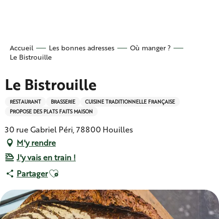
Aller
au
contenu
principal
Accueil
Les bonnes adresses
Où manger ?
Le Bistrouille
Le Bistrouille
RESTAURANT
BRASSERIE
CUISINE TRADITIONNELLE FRANÇAISE
PROPOSE DES PLATS FAITS MAISON
30 rue Gabriel Péri, 78800 Houilles
M'y rendre
J'y vais en train !
Ajouter aux favoris
Partager