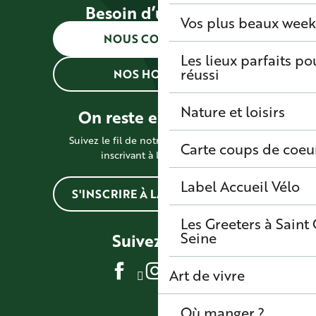
Besoin d’une info ?
Vos plus beaux wee
NOUS CONTACTER
Les lieux parfaits p
réussi
NOS HORAIRES
Nature et loisirs
On reste en contact !
Suivez le fil de notre actualité en vous
Carte coups de coeu
inscrivant à la newsletter
Label Accueil Vélo
S'INSCRIRE À LA NEWSLETTER
Les Greeters à Sain
Seine
Suivez-nous
Art de vivre
Où manger ?