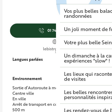
Vos plus belles bala
randonnées
Un joli moment de f
01 74 92 52
▒▒
Votre plus belle Sei
lebistrouille.fr
Un dimanche à la c
Langues parlées
Langues parlées
expériences "slow" !
Les lieux qui raconte
de visites
Environnement
Environnement
Sortie d’Autoroute à moins de 5 km
Les belles rencontre
Centre ville
personnalités inspir
En ville
Arrêt de transport en commun à moins de
500 m
Les rendez-vous de l