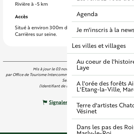
Rivière à -5 km
Agenda
Accès
Accès
Situé à environ 300m de la gare de Houilles-
Je m'inscris à la new
Carrières sur seine.
Les villes et villages
Au coeur de l'histoir
Laye
Mis à jour le 03 novembre 2025 à 10:15
par Office de Tourisme Intercommunal de Saint Germain Boucles de
Seine
A l'orée des forêts
A
(Identifiant de l'offre :
5056118
)
L'Etang-la-Ville, Mar
Signaler une erreur
Terre d'artistes
Chato
Vésinet
Dans les pas des Roi
Marly-le-Roi