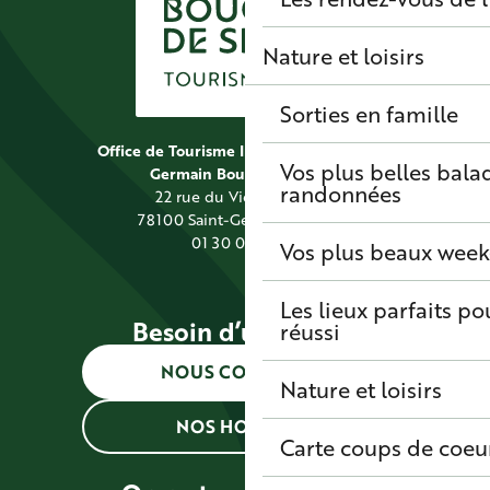
Nature et loisirs
Sorties en famille
Office de Tourisme Intercommunal Saint
Vos plus belles bala
Germain Boucles de Seine
randonnées
22 rue du Vieil Abreuvoir
78100 Saint-Germain-en-Laye
01 30 09 39 89
Vos plus beaux wee
Les lieux parfaits p
Besoin d’une info ?
réussi
NOUS CONTACTER
Nature et loisirs
NOS HORAIRES
Carte coups de coeu