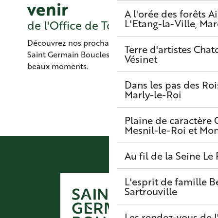
venir
A l'orée des forêts
A
L'Etang-la-Ville, Mar
de l'Office de Tourisme
Découvrez nos prochaines visites et sorties à
Terre d'artistes
Chato
Saint Germain Boucles de Seine pour des
Vésinet
beaux moments.
8
Dans les pas des Roi
AOÛT
Marly-le-Roi
Croisière commentée au départ de Chatou
Plaine de caractère
Mesnil-le-Roi et Mo
Au fil de la Seine
Le 
L'esprit de famille
B
Sartrouville
Les rendez-vous de l