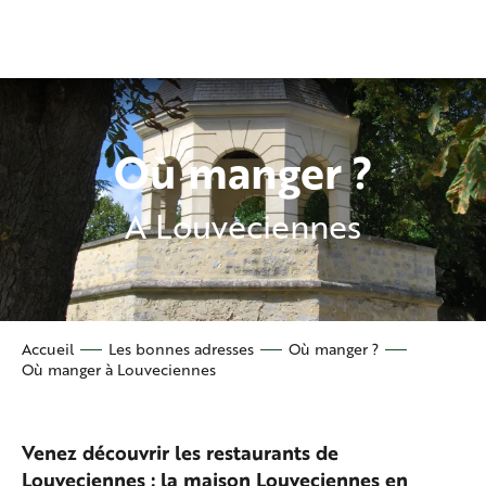
Aller
au
contenu
principal
Où manger ?
A Louveciennes
Accueil
Les bonnes adresses
Où manger ?
Où manger à Louveciennes
Venez découvrir les restaurants de
Louveciennes : la maison Louveciennes en