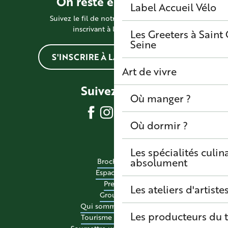
On reste en contact !
Label Accueil Vélo
Suivez le fil de notre actualité en vous
inscrivant à la newsletter
Les Greeters à Sain
Seine
S'INSCRIRE À LA NEWSLETTER
Art de vivre
Suivez-nous
Où manger ?
Où dormir ?
Les spécialités culina
absolument
Brochures
Espace pro
Presse
Les ateliers d'artiste
Groupes
Qui sommes-nous ?
Les producteurs du t
Tourisme accessible