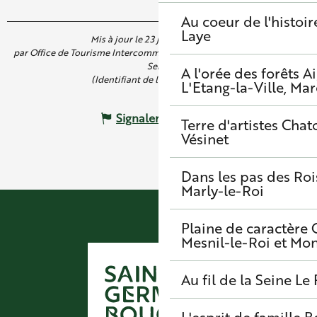
Au coeur de l'histoir
Laye
Mis à jour le 23 juin 2025 à 14:34
par Office de Tourisme Intercommunal de Saint Germain Boucles de
Seine
A l'orée des forêts
A
(Identifiant de l'offre :
6550106
)
L'Etang-la-Ville, Mar
Signaler une erreur
Terre d'artistes
Chato
Vésinet
Dans les pas des Roi
Marly-le-Roi
Plaine de caractère
Mesnil-le-Roi et Mo
Au fil de la Seine
Le 