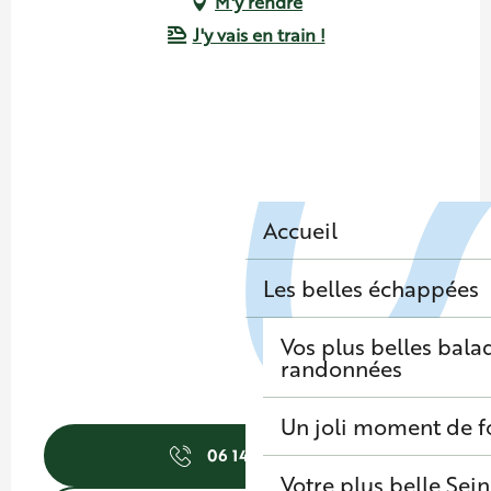
M'y rendre
J'y vais en train !
Accueil
Les belles échappées
Vos plus belles bala
randonnées
Un joli moment de f
06 14 61 20
▒▒
Votre plus belle Sei