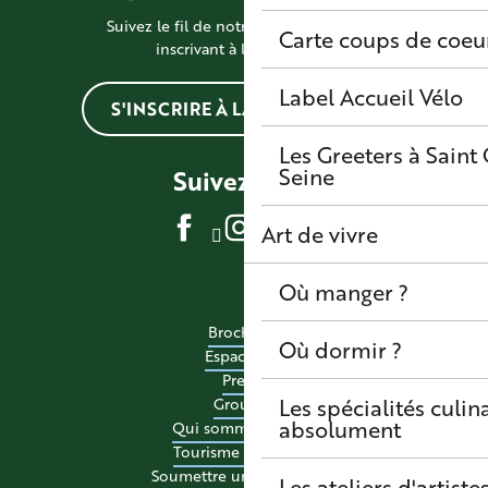
Suivez le fil de notre actualité en vous
Carte coups de coeu
inscrivant à la newsletter
Label Accueil Vélo
S'INSCRIRE À LA NEWSLETTER
Les Greeters à Sain
Seine
Suivez-nous
Art de vivre
Où manger ?
Brochures
Où dormir ?
Espace pro
Presse
Les spécialités culina
Groupes
absolument
Qui sommes-nous ?
Tourisme accessible
Soumettre un événement
Les ateliers d'artiste