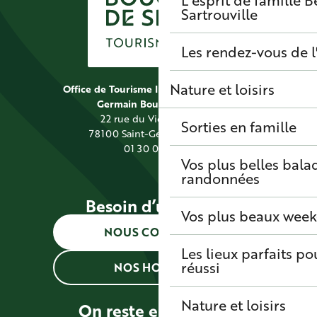
L'esprit de famille
B
Sartrouville
Les rendez-vous de l
Nature et loisirs
Office de Tourisme Intercommunal Saint
Germain Boucles de Seine
22 rue du Vieil Abreuvoir
Sorties en famille
78100 Saint-Germain-en-Laye
01 30 09 39 89
Vos plus belles bala
randonnées
Besoin d’une info ?
Vos plus beaux wee
NOUS CONTACTER
Les lieux parfaits p
réussi
NOS HORAIRES
Nature et loisirs
On reste en contact !