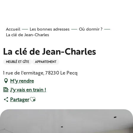
Aller
au
contenu
principal
Accueil
Les bonnes adresses
Où dormir ?
La clé de Jean-Charles
La clé de Jean-Charles
MEUBLÉ ET GÎTE
APPARTEMENT
1 rue de l'ermitage, 78230 Le Pecq
M'y rendre
J'y vais en train !
Ajouter aux favoris
Partager