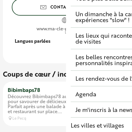
CONTACTEZ-NOUS
Un dimanche à la c
expériences "slow" !
www.ma-cle-expertise.com
Les lieux qui raconte
de visites
Langues parlées
Langues parlées
Les belles rencontre
personnalités inspir
Coups de cœur / incontournables
Les rendez-vous de l
Bibimbaps78
Agenda
Découvrez Bibimbaps78 au Pecq, un incontournable
pour savourer de délicieux bibimbaps coréens.
Parfait après une balade à vélo sur la Seine. Toilettes
Je m'inscris à la new
et restaurant sur place....
Le Pecq
Les villes et villages