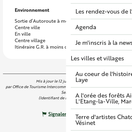
Environnement
Environnement
Les rendez-vous de l
Sortie d’Autoroute à moins de 5 km
Agenda
Centre ville
En ville
Centre village
Je m'inscris à la new
Itinéraire G.R. à moins d'1 km
Les villes et villages
Au coeur de l'histoir
Laye
Mis à jour le 12 juillet 2025 à 10:24
par Office de Tourisme Intercommunal de Saint Germain Boucles de
Seine
A l'orée des forêts
A
(Identifiant de l'offre :
4797595
)
L'Etang-la-Ville, Mar
Signaler une erreur
Terre d'artistes
Chato
Vésinet