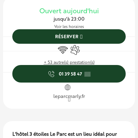
Ouverture et coordonnées
Ouvert aujourd'hui
jusqu'à 23:00
Voir les horaires
RÉSERVER
WiFi
Animaux acceptés
+ 53 autre(s) prestation(s)
01 39 58 47
▒▒
leparcmarly.fr
Description
L'hôtel 3 étoiles Le Parc est un lieu idéal pour 