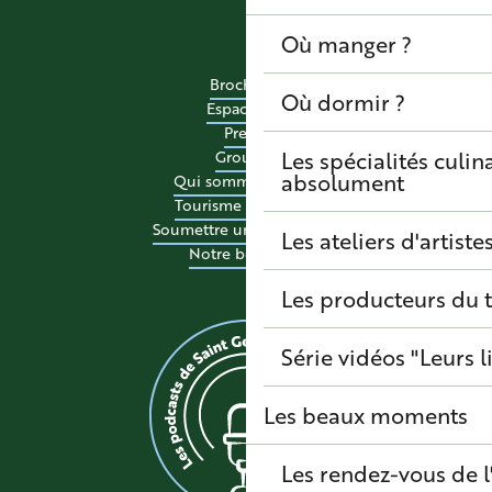
Où manger ?
Brochures
Où dormir ?
Espace pro
Presse
Les spécialités culina
Groupes
absolument
Qui sommes-nous ?
Tourisme accessible
Soumettre un événement
Les ateliers d'artiste
Notre boutique
Les producteurs du t
Série vidéos "Leurs l
Les beaux moments
Les rendez-vous de l