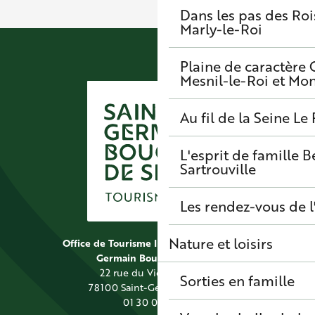
Dans les pas des Roi
Marly-le-Roi
Plaine de caractère
Mesnil-le-Roi et Mo
Au fil de la Seine
Le 
L'esprit de famille
B
Sartrouville
Les rendez-vous de l
Nature et loisirs
Office de Tourisme Intercommunal Saint
Germain Boucles de Seine
22 rue du Vieil Abreuvoir
Sorties en famille
78100 Saint-Germain-en-Laye
01 30 09 39 89