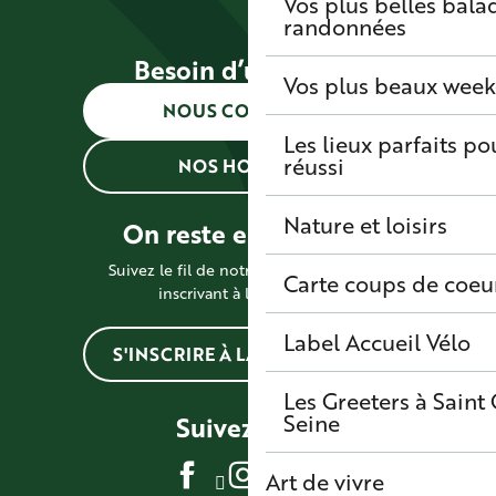
Vos plus belles bala
randonnées
Besoin d’une info ?
Vos plus beaux wee
NOUS CONTACTER
Les lieux parfaits p
réussi
NOS HORAIRES
Nature et loisirs
On reste en contact !
Suivez le fil de notre actualité en vous
Carte coups de coeu
inscrivant à la newsletter
Label Accueil Vélo
S'INSCRIRE À LA NEWSLETTER
Les Greeters à Sain
Seine
Suivez-nous
Art de vivre