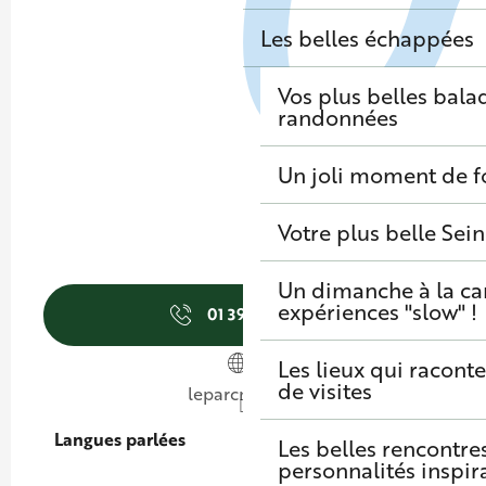
Les belles échappées
Vos plus belles bala
randonnées
Un joli moment de f
Votre plus belle Sei
Un dimanche à la c
expériences "slow" !
01 39 58 47
▒▒
Les lieux qui raconte
de visites
leparcmarly.fr
Langues parlées
Langues parlées
Les belles rencontre
personnalités inspir