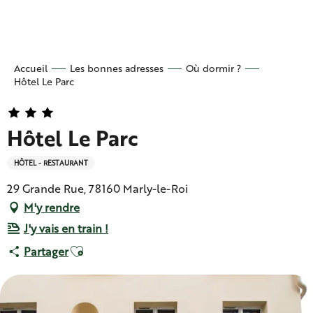
Aller
au
contenu
principal
Accueil
Les bonnes adresses
Où dormir ?
Hôtel Le Parc
Hôtel Le Parc
HÔTEL - RESTAURANT
29 Grande Rue, 78160 Marly-le-Roi
M'y rendre
J'y vais en train !
Ajouter aux favoris
Partager