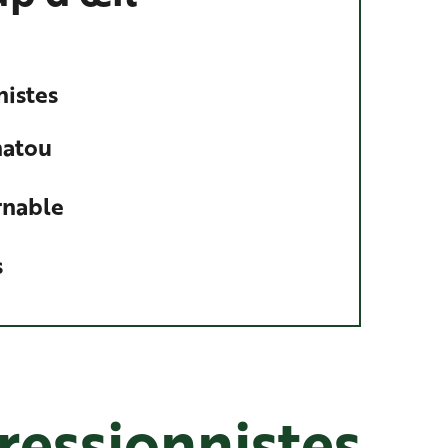
nistes
hatou
rnable
s
ressionnistes