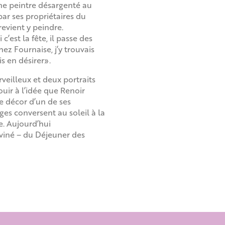
ne peintre désargenté au
ar ses propriétaires du
revient y peindre.
c’est la fête, il passe des
hez Fournaise, j’y trouvais
s en désirer».
rveilleux et deux portraits
uir à l’idée que Renoir
e décor d’un de ses
es conversent au soleil à la
e. Aujourd’hui
eviné – du Déjeuner des