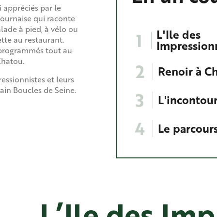
 appréciés par le
ournaise qui raconte
alade à pied, à vélo ou
L'Ile des
1
tte au restaurant.
Impression
 programmés tout au
Chatou.
2
Renoir à C
essionnistes et leurs
ain Boucles de Seine.
3
L'incontou
4
Le parcour
L’Ile des Imp