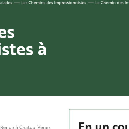
balades
Les Chemins des Impressionnistes
Le Chemin des Im
es
stes à
En un cou
 Renoir à Chatou. Venez