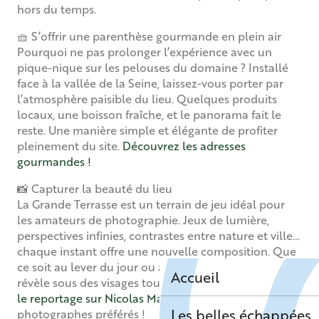
hors du temps.
🧺 S’offrir une parenthèse gourmande en plein air
Pourquoi ne pas prolonger l’expérience avec un
pique-nique sur les pelouses du domaine ? Installé
face à la vallée de la Seine, laissez-vous porter par
l’atmosphère paisible du lieu. Quelques produits
locaux, une boisson fraîche, et le panorama fait le
reste. Une manière simple et élégante de profiter
pleinement du site.
Découvrez les adresses
gourmandes !
📸 Capturer la beauté du lieu
La Grande Terrasse est un terrain de jeu idéal pour
les amateurs de photographie. Jeux de lumière,
perspectives infinies, contrastes entre nature et ville…
chaque instant offre une nouvelle composition. Que
ce soit au lever du jour ou à l’heure dorée, le lieu se
Accueil
révèle sous des visages toujours différents.
Découvrez
le reportage sur Nicolas Maugé,
l’un de nos
Les belles échappées
photographes préférés !