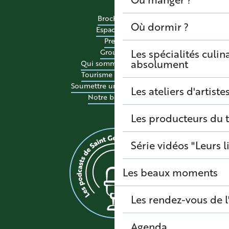
Brochures
Où dormir ?
Espace pro
Presse
Les spécialités culina
Groupes
absolument
Qui sommes-nous ?
Tourisme accessible
Soumettre un événement
Les ateliers d'artiste
Notre boutique
Les producteurs du t
Série vidéos "Leurs l
Les beaux moments
Les rendez-vous de l
Agenda