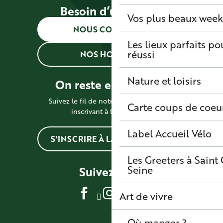
Besoin d’une info ?
Vos plus beaux wee
NOUS CONTACTER
Les lieux parfaits p
réussi
NOS HORAIRES
Nature et loisirs
On reste en contact !
Suivez le fil de notre actualité en vous
Carte coups de coeu
inscrivant à la newsletter
Label Accueil Vélo
S'INSCRIRE À LA NEWSLETTER
Les Greeters à Sain
Seine
Suivez-nous
Art de vivre
Où manger ?