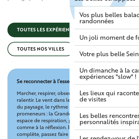
Vos plus belles bala
randonnées
TOUTES LES EXPÉRIENCES
Un joli moment de f
TOUTES NOS VILLES
Votre plus belle Sei
Un dimanche à la c
expériences "slow" !
Se reconnecter à l’essentiel
Les lieux qui raconte
Marcher, respirer, observer… Ici, tout invite à
de visites
ralentir. Le vent dans les arbres, l’immensité
du paysage, le rythme apaisé des
promeneurs : la Grande Terrasse devient un
Les belles rencontre
espace de respiration, propice à la détente
personnalités inspir
comme à la réflexion. Et pour une détente
complète, passez faire un tour à la
boutique
Les rendez-vous de l