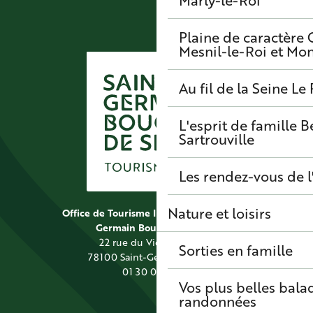
Marly-le-Roi
Plaine de caractère
Mesnil-le-Roi et Mo
Au fil de la Seine
Le 
L'esprit de famille
B
Sartrouville
Les rendez-vous de l
Nature et loisirs
Office de Tourisme Intercommunal Saint
Germain Boucles de Seine
22 rue du Vieil Abreuvoir
Sorties en famille
78100 Saint-Germain-en-Laye
01 30 09 39 89
Vos plus belles bala
randonnées