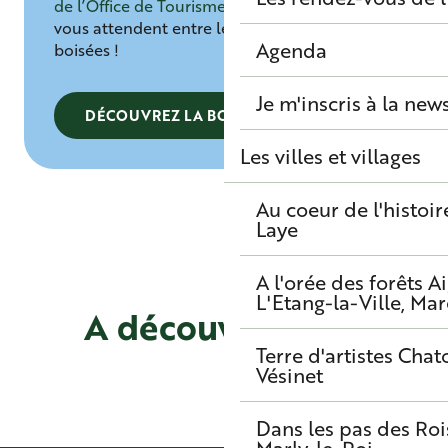
de l’Office de Tourisme,
mille et une senteurs
vous attendent entre les bougies et les huiles
Agenda
boisées !
Je m'inscris à la new
DÉCOUVREZ LA BOUTIQUE
Les villes et villages
Au coeur de l'histoir
Laye
A l'orée des forêts
A
L'Etang-la-Ville, Mar
A découvrir aussi
Terre d'artistes
Chato
Vésinet
Un foodtour à Saint-Germain-en-Laye
Dans les pas des Roi