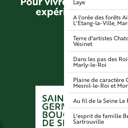
Pour vivre d'autres
Laye
expériences
A l'orée des forêts
A
L'Etang-la-Ville, Mar
S’envoler vers la cime des Arbres
Terre d'artistes
Chato
Vésinet
Dans les pas des Roi
Marly-le-Roi
Plaine de caractère
Mesnil-le-Roi et Mo
Au fil de la Seine
Le 
L'esprit de famille
B
Sartrouville