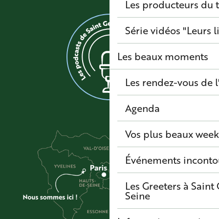
Les producteurs du t
Série vidéos "Leurs l
Les beaux moments
Les rendez-vous de l
Agenda
Vos plus beaux wee
Événements inconto
Les Greeters à Sain
Seine