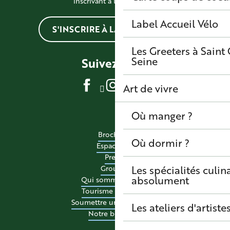
inscrivant à la newsletter
Label Accueil Vélo
S'INSCRIRE À LA NEWSLETTER
Les Greeters à Sain
Seine
Suivez-nous
Art de vivre
Où manger ?
Brochures
Où dormir ?
Espace pro
Presse
Les spécialités culina
Groupes
absolument
Qui sommes-nous ?
Tourisme accessible
Soumettre un événement
Les ateliers d'artiste
Notre boutique