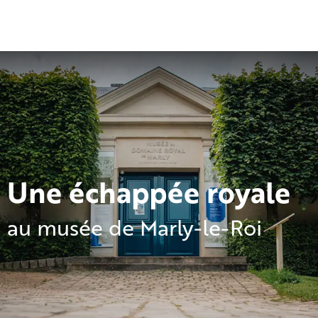
Aller
au
contenu
principal
Une échappée royale
au musée de Marly-le-Roi