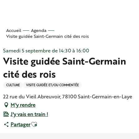
Aller
au
contenu
principal
Accueil
Agenda
Visite guidée Saint-Germain cité des rois
Samedi 5 septembre de 14:30 à 16:00
Visite guidée Saint-Germain
cité des rois
CULTURE
VISITE GUIDÉE ET/OU COMMENTÉE
22 rue du Vieil Abreuvoir, 78100 Saint-Germain-en-Laye
M'y rendre
J'y vais en train !
Ajouter aux favoris
Partager