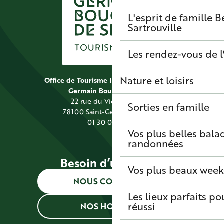
L'esprit de famille
B
Sartrouville
Les rendez-vous de l
Nature et loisirs
Office de Tourisme Intercommunal Saint
Germain Boucles de Seine
22 rue du Vieil Abreuvoir
Sorties en famille
78100 Saint-Germain-en-Laye
01 30 09 39 89
Vos plus belles bala
randonnées
Besoin d’une info ?
Vos plus beaux wee
NOUS CONTACTER
Les lieux parfaits p
réussi
NOS HORAIRES