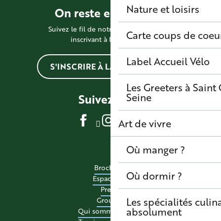
Nature et loisirs
On reste en contact !
Suivez le fil de notre actualité en vous
Carte coups de coeu
inscrivant à la newsletter
Label Accueil Vélo
S'INSCRIRE À LA NEWSLETTER
Les Greeters à Sain
Seine
Suivez-nous
Art de vivre
Où manger ?
Brochures
Où dormir ?
Espace pro
Presse
Les spécialités culina
Groupes
absolument
Qui sommes-nous ?