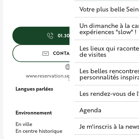
Votre plus belle Sei
Un dimanche à la c
expériences "slow" !
01.30.09.39.
▒▒
Les lieux qui raconte
CONTACTEZ-NOUS
de visites
Les belles rencontre
www.reservation.seine-saintgermain.fr
personnalités inspir
Langues parlées
Langues parlées
Les rendez-vous de l
Agenda
Environnement
Environnement
En ville
Je m'inscris à la new
En centre historique