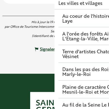
Les villes et villages
Au coeur de l'histoir
Laye
Mis à jour le 19 mai 2026 à 16:01
par Office de Tourisme Intercommunal de Saint Germain Boucles de
Seine
A l'orée des forêts
A
(Identifiant de l'offre :
7740523
)
L'Etang-la-Ville, Mar
Signaler une erreur
Terre d'artistes
Chato
Vésinet
Dans les pas des Roi
Marly-le-Roi
Plaine de caractère
Mesnil-le-Roi et Mo
Au fil de la Seine
Le 