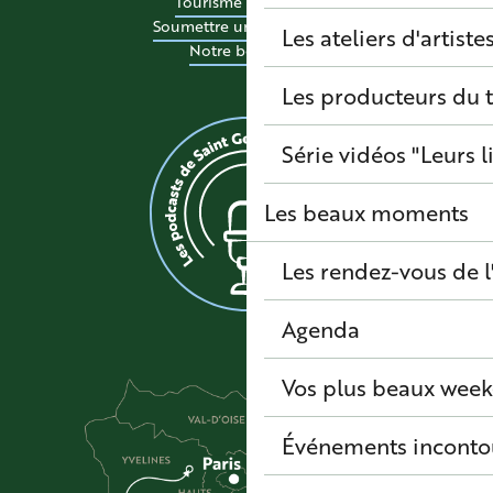
Tourisme accessible
Soumettre un événement
Les ateliers d'artiste
Notre boutique
Les producteurs du t
Série vidéos "Leurs l
Les beaux moments
Les rendez-vous de l
Agenda
Vos plus beaux wee
Événements inconto