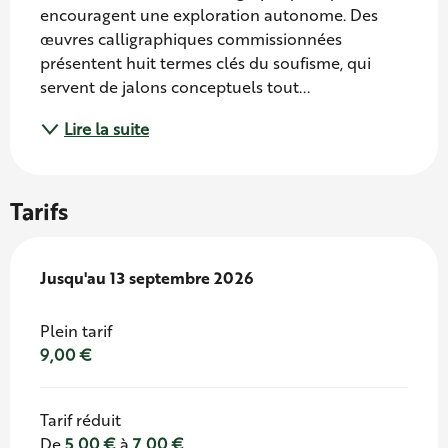
encouragent une exploration autonome. Des 
œuvres calligraphiques commissionnées 
présentent huit termes clés du soufisme, qui 
servent de jalons conceptuels tout...
Lire la suite
Tarifs
Du
Jusqu'au
2 février 2026
13 septembre 2026
au
13 septembre 2026
Plein tarif
9,00 €
Tarif réduit
De
5,00 €
à
7,00 €