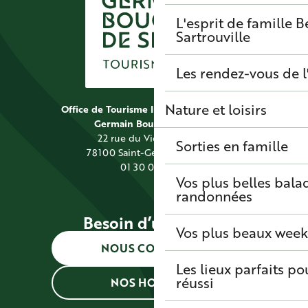
L'esprit de famille
B
Sartrouville
Les rendez-vous de l
Nature et loisirs
Office de Tourisme Intercommunal Saint
Germain Boucles de Seine
22 rue du Vieil Abreuvoir
Sorties en famille
78100 Saint-Germain-en-Laye
01 30 09 39 89
Vos plus belles bala
randonnées
Besoin d’une info ?
Vos plus beaux wee
NOUS CONTACTER
Les lieux parfaits p
réussi
NOS HORAIRES