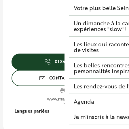
Votre plus belle Sei
Un dimanche à la c
expériences "slow" !
Les lieux qui raconte
de visites
01 84 75 36
▒▒
Les belles rencontre
personnalités inspir
CONTACTEZ-NOUS
Les rendez-vous de l
www.macsmto.fr
Agenda
Langues parlées
Langues parlées
Je m'inscris à la new