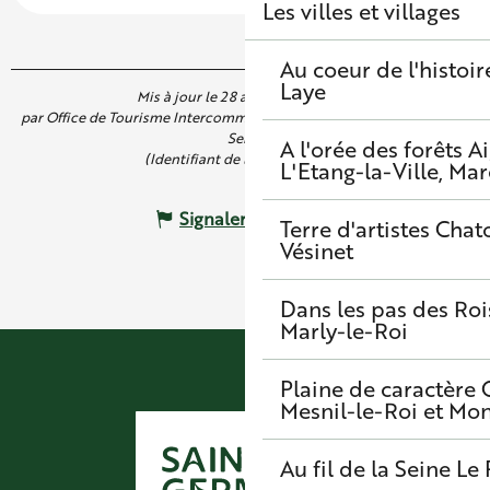
Les villes et villages
Au coeur de l'histoir
Laye
Mis à jour le 28 avril 2026 à 10:36
par Office de Tourisme Intercommunal de Saint Germain Boucles de
Seine
A l'orée des forêts
A
(Identifiant de l'offre :
7681129
)
L'Etang-la-Ville, Mar
Signaler une erreur
Terre d'artistes
Chato
Vésinet
Dans les pas des Roi
Marly-le-Roi
Plaine de caractère
Mesnil-le-Roi et Mo
Au fil de la Seine
Le 