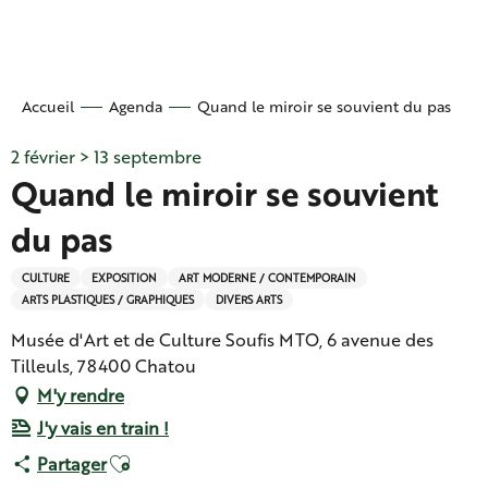
Aller
au
contenu
principal
Accueil
Agenda
Quand le miroir se souvient du pas
2 février > 13 septembre
Quand le miroir se souvient
du pas
CULTURE
EXPOSITION
ART MODERNE / CONTEMPORAIN
ARTS PLASTIQUES / GRAPHIQUES
DIVERS ARTS
Musée d'Art et de Culture Soufis MTO, 6 avenue des
Tilleuls, 78400 Chatou
M'y rendre
J'y vais en train !
Ajouter aux favoris
Partager