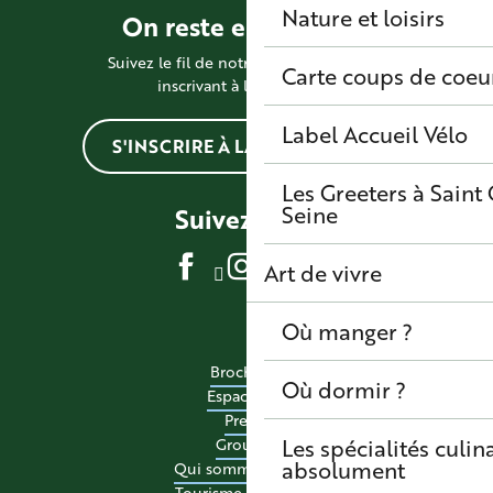
Nature et loisirs
On reste en contact !
Suivez le fil de notre actualité en vous
Carte coups de coeu
inscrivant à la newsletter
Label Accueil Vélo
S'INSCRIRE À LA NEWSLETTER
Les Greeters à Sain
Seine
Suivez-nous
Art de vivre
Où manger ?
Brochures
Où dormir ?
Espace pro
Presse
Les spécialités culina
Groupes
absolument
Qui sommes-nous ?
Tourisme accessible