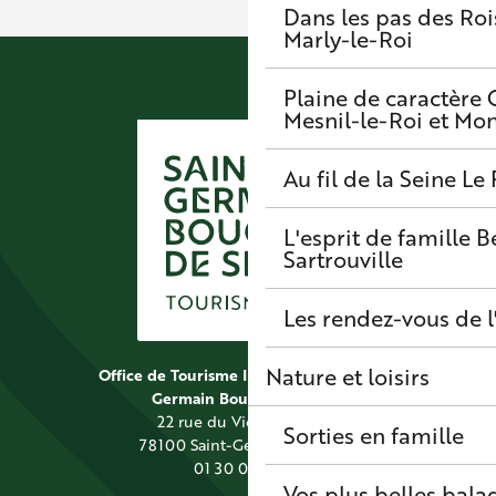
Dans les pas des Roi
Marly-le-Roi
Plaine de caractère
Mesnil-le-Roi et Mo
Au fil de la Seine
Le 
L'esprit de famille
B
Sartrouville
Les rendez-vous de l
Nature et loisirs
Office de Tourisme Intercommunal Saint
Germain Boucles de Seine
22 rue du Vieil Abreuvoir
Sorties en famille
78100 Saint-Germain-en-Laye
01 30 09 39 89
Vos plus belles bala