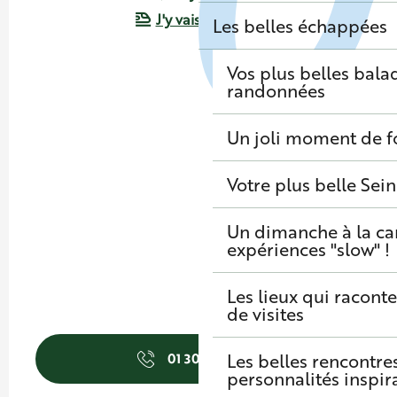
J'y vais en train !
Les belles échappées
Vos plus belles bala
randonnées
Un joli moment de f
Votre plus belle Sei
Un dimanche à la c
expériences "slow" !
Les lieux qui raconte
de visites
Les belles rencontre
01 30 86 39
▒▒
personnalités inspir