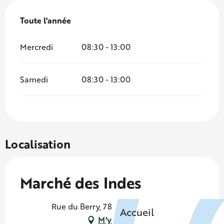
Toute l'année
Toute l'année
Mercredi
08:30 - 13:00
Samedi
08:30 - 13:00
Localisation
Marché des Indes
Rue du Berry, 78500 Sartrouville
Accueil
M'y rendre