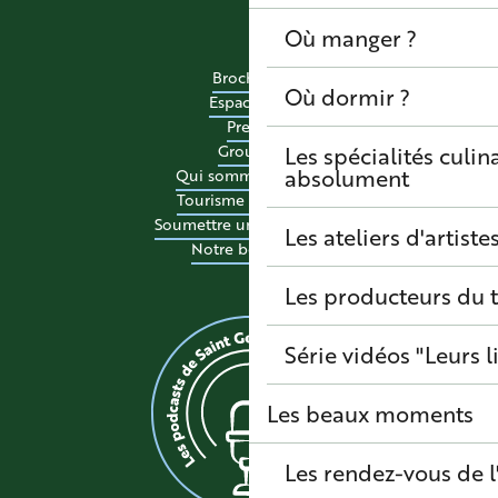
Où manger ?
Brochures
Où dormir ?
Espace pro
Presse
Les spécialités culina
Groupes
absolument
Qui sommes-nous ?
Tourisme accessible
Soumettre un événement
Les ateliers d'artiste
Notre boutique
Les producteurs du t
Série vidéos "Leurs l
Les beaux moments
Les rendez-vous de l