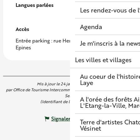
Langues parlées
Langues parlées
Les rendez-vous de l
Agenda
Accès
Accès
Entrée parking : rue Henri Bèque et allée des
Je m'inscris à la new
Epines
Les villes et villages
Au coeur de l'histoir
Laye
Mis à jour le 24 janvier 2024 à 10:55
par Office de Tourisme Intercommunal de Saint Germain Boucles de
Seine
A l'orée des forêts
A
(Identifiant de l'offre :
4906798
)
L'Etang-la-Ville, Mar
Signaler une erreur
Terre d'artistes
Chato
Vésinet