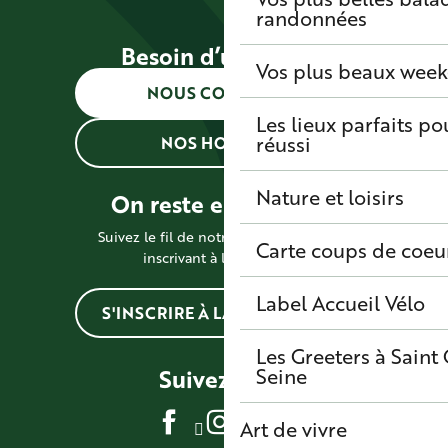
randonnées
Besoin d’une info ?
Vos plus beaux wee
NOUS CONTACTER
Les lieux parfaits p
réussi
NOS HORAIRES
Nature et loisirs
On reste en contact !
Suivez le fil de notre actualité en vous
Carte coups de coeu
inscrivant à la newsletter
Label Accueil Vélo
S'INSCRIRE À LA NEWSLETTER
Les Greeters à Sain
Seine
Suivez-nous
Art de vivre