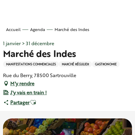
Aller
au
contenu
principal
Accueil
Agenda
Marché des Indes
1 janvier > 31 décembre
Marché des Indes
MANIFESTATIONS COMMERCIALES
MARCHÉ RÉGULIER
GASTRONOMIE
Rue du Berry, 78500 Sartrouville
M'y rendre
J'y vais en train !
Ajouter aux favoris
Partager