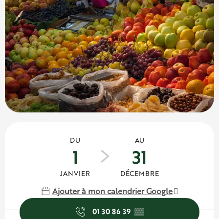
Ouverture et coordonnées
DU
AU
1
31
JANVIER
DÉCEMBRE
Ajouter à mon calendrier Google
01 30 86 39
▒▒