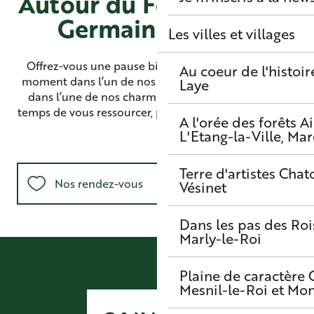
Autour du Festival Saint
Germain en Live :
Les villes et villages
Offrez-vous une pause bien méritée avec un beau
Au coeur de l'histoir
moment dans l’un de nos restaurants, reposez-vous
Laye
dans l’une de nos charmantes adresses, prenez le
temps de vous ressourcer, prenez la vie du beau côté.
A l'orée des forêts
A
L'Etang-la-Ville, Mar
Terre d'artistes
Chato
Nos rendez-vous
Vésinet
26
Dans les pas des Roi
En ce moment
SEPT.
Marly-le-Roi
Les multiples facettes de la plaine de
R
Montesson
Les incontournables
Plaine de caractère
Mesnil-le-Roi et Mo
Où manger ?