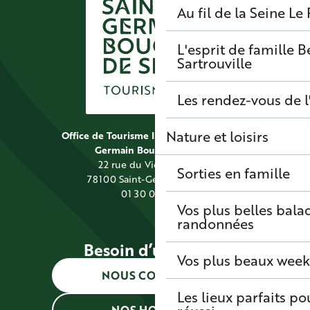
Au fil de la Seine
Le 
Où dormir ?
L'esprit de famille
B
Sartrouville
Les rendez-vous de l
Nature et loisirs
Office de Tourisme Intercommunal Saint
Germain Boucles de Seine
22 rue du Vieil Abreuvoir
Sorties en famille
78100 Saint-Germain-en-Laye
01 30 09 39 89
Vos plus belles bala
randonnées
Besoin d’une info ?
Vos plus beaux wee
NOUS CONTACTER
Les lieux parfaits p
NOS HORAIRES