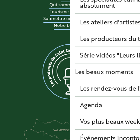
absolument
Qui sommes-nous ?
Tourisme accessible
Soumettre un événement
Les ateliers d'artiste
Notre boutique
Les producteurs du t
Série vidéos "Leurs l
Les beaux moments
Les rendez-vous de l
Agenda
Vos plus beaux wee
Événements inconto