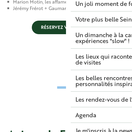
Marion Motin, les affamés
Un joli moment de f
Jérémy Frérot + Gaumar
Votre plus belle Sei
RÉSERVEZ VOS PLACES
Un dimanche à la c
expériences "slow" !
Les lieux qui raconte
de visites
Les belles rencontre
personnalités inspir
Les rendez-vous de l
Agenda
Je m'inscris à la new