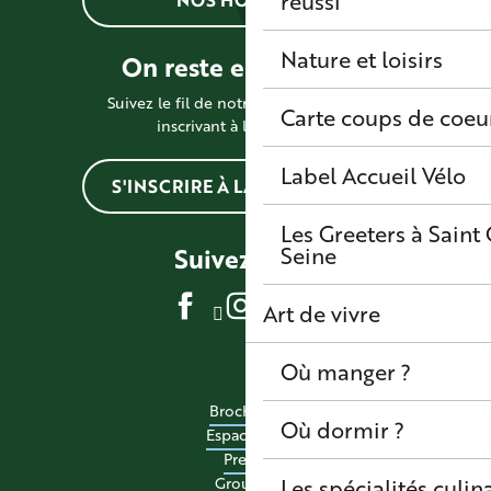
réussi
Nature et loisirs
On reste en contact !
Suivez le fil de notre actualité en vous
Carte coups de coeu
inscrivant à la newsletter
Label Accueil Vélo
S'INSCRIRE À LA NEWSLETTER
Les Greeters à Sain
Seine
Suivez-nous
Art de vivre
Où manger ?
Brochures
Où dormir ?
Espace pro
Presse
Les spécialités culina
Groupes