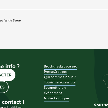
ucles de Seine
e info ?
Brochures
Espace pro
Presse
Groupes
ACTER
Qui sommes-nous ?
Tourisme accessible
ES
Soumettre un
événement
Notre boutique
 contact !
re actualité en