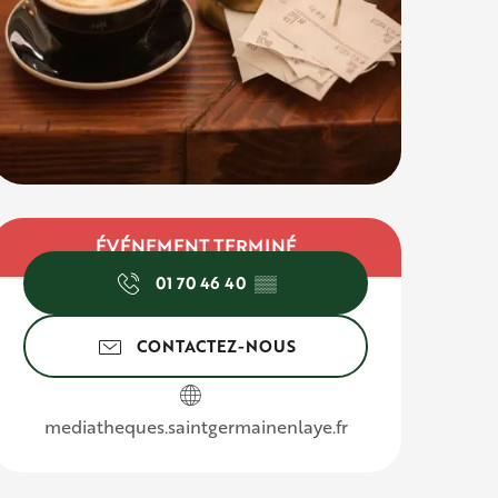
Ouverture et c
ÉVÉNEMENT TERMINÉ
01 70 46 40
▒▒
CONTACTEZ-NOUS
mediatheques.saintgermainenlaye.fr