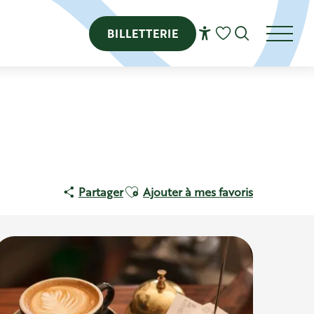
BILLETTERIE
Recherch
Voir les favoris
Ajouter aux favoris
Partager
Ajouter à mes favoris