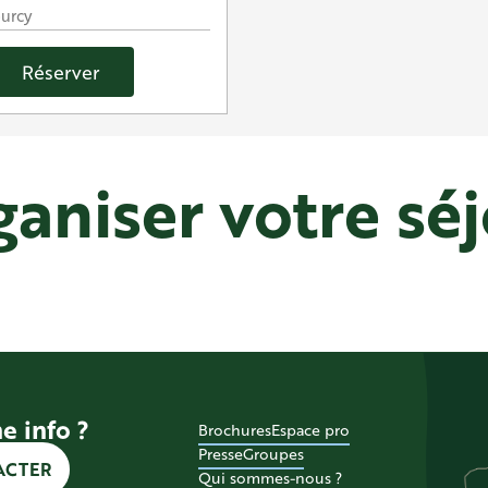
urcy
Réserver
aniser votre sé
Où dormir ?
e info ?
Brochures
Espace pro
Presse
Groupes
ACTER
Qui sommes-nous ?