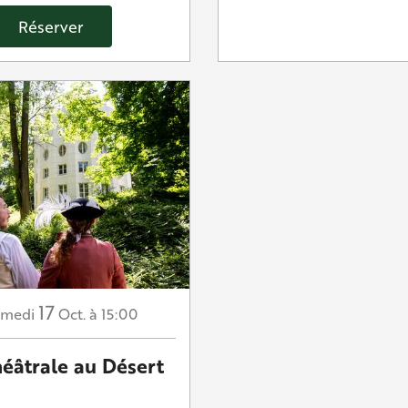
Réserver
17
amedi
Oct.
à 15:00
héâtrale au Désert