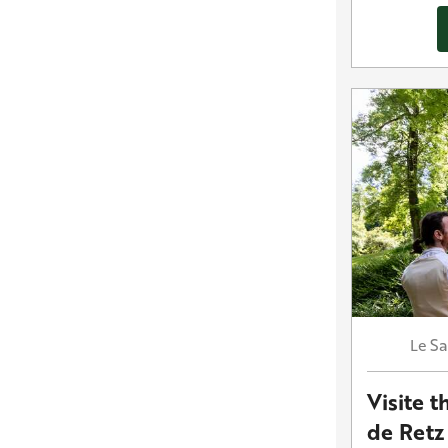
S
Le
Visite t
de Retz