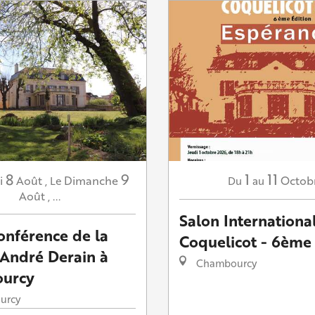
8
9
1
11
i
Août
,
Dimanche
Octob
Le
Du
au
Août
,
...
Salon Internationa
conférence de la
Coquelicot - 6ème 
André Derain à
Chambourcy
urcy
urcy