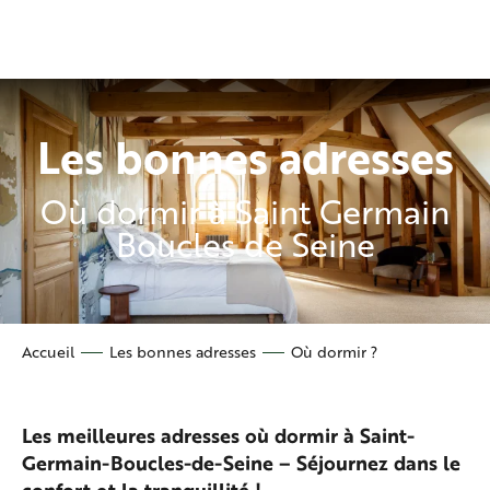
Aller
au
contenu
principal
Les bonnes adresses
Où dormir à Saint Germain
Boucles de Seine
Accueil
Les bonnes adresses
Où dormir ?
Les meilleures adresses où dormir à Saint-
Germain-Boucles-de-Seine – Séjournez dans le