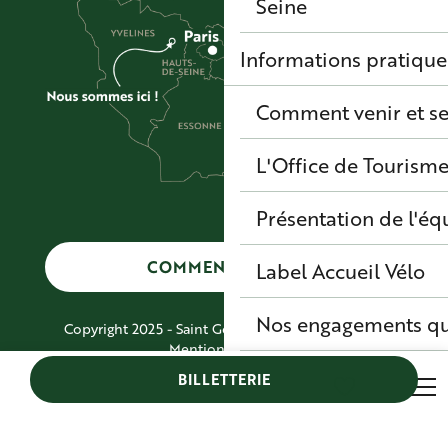
Seine
Informations pratique
Comment venir et se
L'Office de Tourisme
Présentation de l'éq
COMMENT VENIR ?
Label Accueil Vélo
Nos engagements qu
Copyright 2025 - Saint Germain Boucles de Seine
Mentions légales
CGV
BILLETTERIE
Plan du site
Recher
Voir les favoris
Accessibilité : Non conforme