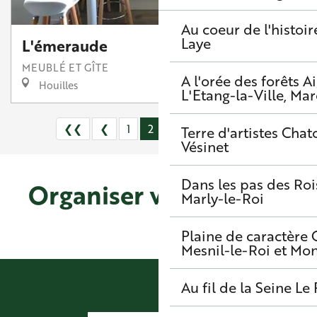
Au coeur de l'histoir
Laye
L'émeraude
MEUBLÉ ET GÎTE
A l'orée des forêts
A
Houilles
L'Etang-la-Ville, Mar
❮❮
❮
1
2
3
5+
8
❯
❯❯
Terre d'artistes
Chato
Vésinet
Dans les pas des Roi
Organiser votre séjour
Marly-le-Roi
Agenda Louveciennes
Plaine de caractère
Mesnil-le-Roi et Mo
Au fil de la Seine
Le 