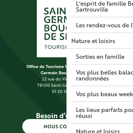
L'esprit de famille
B
Sartrouville
Les rendez-vous de l
Nature et loisirs
Sorties en famille
Office de Tourisme Intercommunal Saint
Vos plus belles bala
Germain Boucles de Seine
randonnées
22 rue du Vieil Abreuvoir
78100 Saint-Germain-en-Laye
01 30 09 39 89
Vos plus beaux wee
Les lieux parfaits p
Besoin d’une info ?
réussi
NOUS CONTACTER
Nature et loisirs