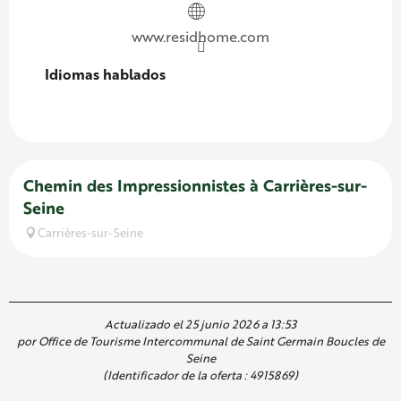
www.residhome.com
Idiomas hablados
Idiomas hablados
Chemin des Impressionnistes à Carrières-sur-
Seine
Carrières-sur-Seine
Actualizado el 25 junio 2026 a 13:53
por Office de Tourisme Intercommunal de Saint Germain Boucles de
Seine
(Identificador de la oferta :
4915869
)