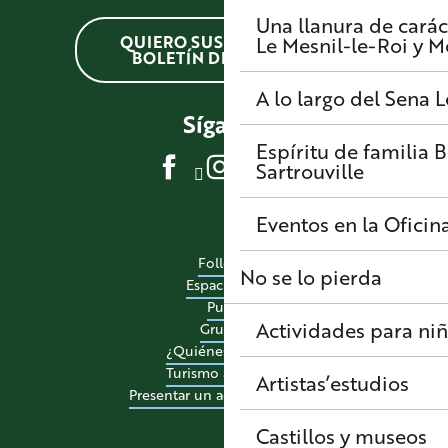
Una llanura de carác
QUIERO SUSCRIBIRME AL
Le Mesnil-le-Roi y 
BOLETÍN DE NOTICIAS
A lo largo del Sena
L
Síganos
Espíritu de familia
B
Sartrouville
Eventos en la Oficin
Folletos
No se lo pierda
Espacio pro
Pulse
Actividades para ni
Grupos
¿Quiénes somos?
Turismo accesible
Artistas’estudios
Presentar un acontecimiento
Castillos y museos