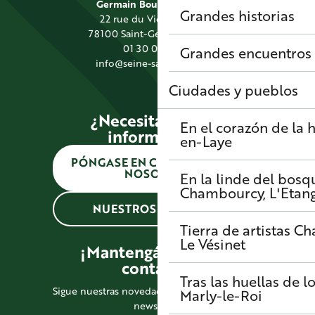
Germain Boucles de Seine
Grandes historias
22 rue du Vieil Abreuvoir
78100 Saint-Germain-en-Laye
01 30 09 39 89
Grandes encuentros
info@seine-saintgermain.fr
Ciudades y pueblos
¿Necesitas alguna
En el corazón de la h
información?
en-Laye
PÓNGASE EN CONTACTO CON
NOSOTROS
En la linde del bosq
Chambourcy, L'Etang-
NUESTROS HORARIOS
Tierra de artistas
Cha
Le Vésinet
¡Mantengámonos en
contacto!
Tras las huellas de l
Sigue nuestras novedades suscribiéndote a la
Marly-le-Roi
newsletter