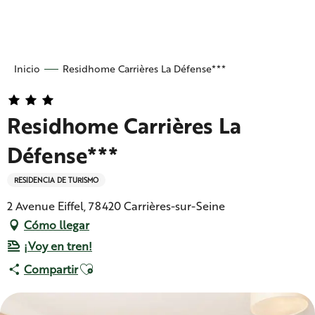
Aller
au
contenu
principal
Inicio
Residhome Carrières La Défense***
Residhome Carrières La
Défense***
RESIDENCIA DE TURISMO
2 Avenue Eiffel, 78420 Carrières-sur-Seine
Cómo llegar
¡Voy en tren!
Ajouter aux favoris
Compartir