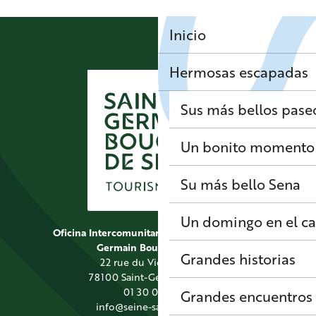
Inicio
Hermosas escapadas
Sus más bellos pase
Un bonito momento 
Su más bello Sena
Un domingo en el 
Oficina Intercomunitaria de Turismo de Saint
Germain Boucles de Seine
Grandes historias
22 rue du Vieil Abreuvoir
78100 Saint-Germain-en-Laye
01 30 09 39 89
Grandes encuentros
info@seine-saintgermain.fr