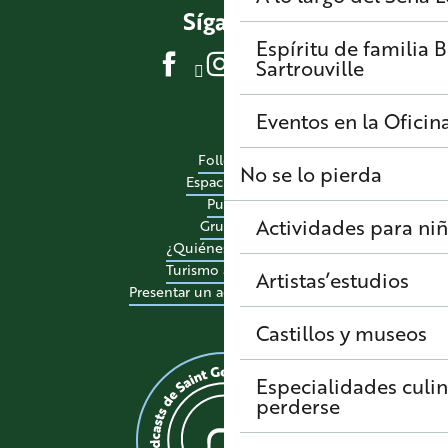
Síganos
Espíritu de familia
B
Sartrouville
Eventos en la Oficin
Folletos
No se lo pierda
Espacio pro
Pulse
Actividades para ni
Grupos
¿Quiénes somos?
Turismo accesible
Artistas’estudios
Presentar un acontecimiento
Castillos y museos
Especialidades culi
perderse