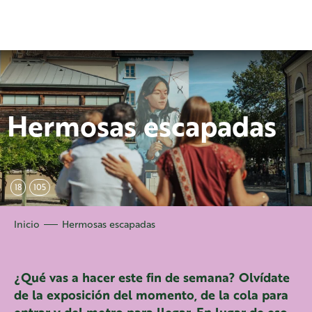
Aller
au
contenu
principal
Hermosas escapadas
18
105
Inicio
Hermosas escapadas
¿Qué vas a hacer este fin de semana? Olvídate
de la exposición del momento, de la cola para