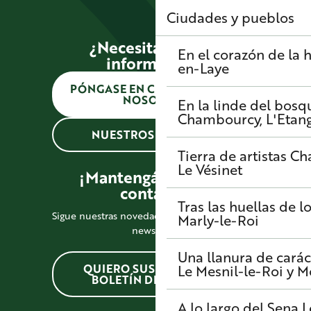
Ciudades y pueblos
¿Necesitas alguna
En el corazón de la h
información?
en-Laye
PÓNGASE EN CONTACTO CON
NOSOTROS
En la linde del bosq
Chambourcy, L'Etang-
NUESTROS HORARIOS
Tierra de artistas
Cha
Le Vésinet
¡Mantengámonos en
contacto!
Tras las huellas de l
Sigue nuestras novedades suscribiéndote a la
Marly-le-Roi
newsletter
Una llanura de carác
QUIERO SUSCRIBIRME AL
Le Mesnil-le-Roi y 
BOLETÍN DE NOTICIAS
A lo largo del Sena
L