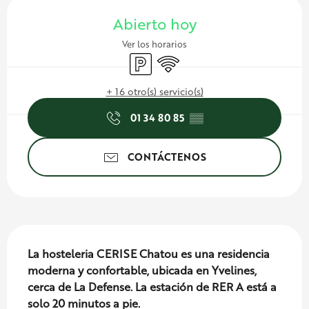
Horarios y datos de conta
Abierto hoy
Ver los horarios
Aparcamiento
Wifi
+ 16 otro(s) servicio(s)
01 34 80 85
▒▒
CONTÁCTENOS
Descripción
La hosteleria CERISE Chatou es una residencia 
moderna y confortable, ubicada en Yvelines, 
cerca de La Defense. La estación de RER A está a 
solo 20 minutos a pie.