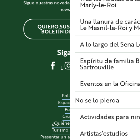
Sigue nuestras novedades suscribiéndote a la
Marly-le-Roi
newsletter
Una llanura de carác
QUIERO SUSCRIBIRME AL
Le Mesnil-le-Roi y 
BOLETÍN DE NOTICIAS
A lo largo del Sena
L
Síganos
Espíritu de familia
B
Sartrouville
Eventos en la Oficin
Folletos
No se lo pierda
Espacio pro
Pulse
Actividades para ni
Grupos
¿Quiénes somos?
Turismo accesible
Artistas’estudios
Presentar un acontecimiento