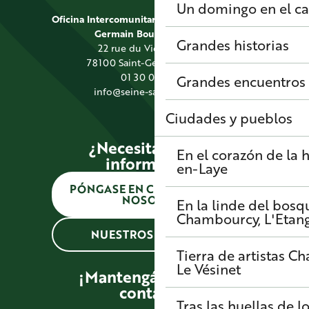
Un domingo en el 
Oficina Intercomunitaria de Turismo de Saint
Germain Boucles de Seine
Grandes historias
22 rue du Vieil Abreuvoir
78100 Saint-Germain-en-Laye
01 30 09 39 89
Grandes encuentros
info@seine-saintgermain.fr
Ciudades y pueblos
¿Necesitas alguna
En el corazón de la h
información?
en-Laye
PÓNGASE EN CONTACTO CON
NOSOTROS
En la linde del bosq
Chambourcy, L'Etang-
NUESTROS HORARIOS
Tierra de artistas
Cha
Le Vésinet
¡Mantengámonos en
contacto!
Tras las huellas de l