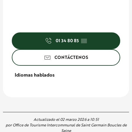
01 34 80 85
▒▒
CONTÁCTENOS
Idiomas hablados
Idiomas hablados
Actualizado el 02 marzo 2026 a 10:51
por Office de Tourisme Intercommunal de Saint Germain Boucles de
Seine