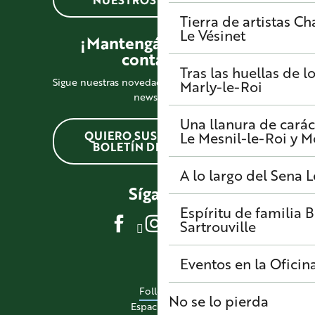
Tierra de artistas
Cha
Le Vésinet
¡Mantengámonos en
contacto!
Tras las huellas de l
Sigue nuestras novedades suscribiéndote a la
Marly-le-Roi
newsletter
Una llanura de carác
QUIERO SUSCRIBIRME AL
Le Mesnil-le-Roi y 
BOLETÍN DE NOTICIAS
A lo largo del Sena
L
Síganos
Espíritu de familia
B
Sartrouville
Eventos en la Oficin
Folletos
No se lo pierda
Espacio pro