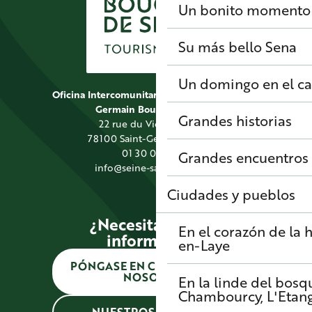
Un bonito momento 
Su más bello Sena
Un domingo en el 
Oficina Intercomunitaria de Turismo de Saint
Germain Boucles de Seine
Grandes historias
22 rue du Vieil Abreuvoir
78100 Saint-Germain-en-Laye
01 30 09 39 89
Grandes encuentros
info@seine-saintgermain.fr
Ciudades y pueblos
¿Necesitas alguna
En el corazón de la h
información?
en-Laye
PÓNGASE EN CONTACTO CON
NOSOTROS
En la linde del bosq
Chambourcy, L'Etang-
NUESTROS HORARIOS