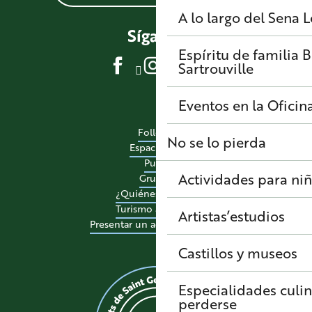
A lo largo del Sena
L
Síganos
Espíritu de familia
B
Sartrouville
Eventos en la Oficin
Folletos
No se lo pierda
Espacio pro
Pulse
Actividades para ni
Grupos
¿Quiénes somos?
Turismo accesible
Artistas’estudios
Presentar un acontecimiento
Castillos y museos
Especialidades culi
perderse