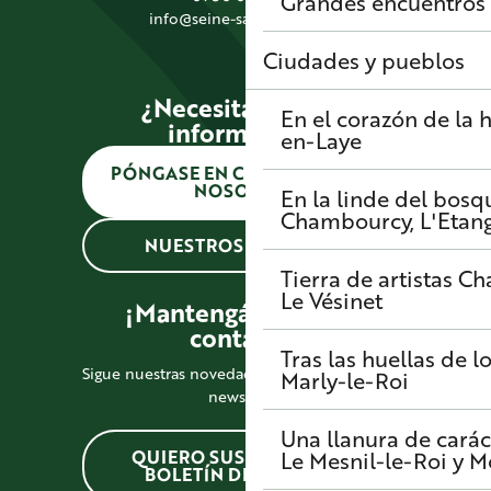
Grandes encuentros
info@seine-saintgermain.fr
Ciudades y pueblos
¿Necesitas alguna
En el corazón de la h
información?
en-Laye
PÓNGASE EN CONTACTO CON
NOSOTROS
En la linde del bosq
Chambourcy, L'Etang-
NUESTROS HORARIOS
Tierra de artistas
Cha
Le Vésinet
¡Mantengámonos en
contacto!
Tras las huellas de l
Sigue nuestras novedades suscribiéndote a la
Marly-le-Roi
newsletter
Una llanura de carác
QUIERO SUSCRIBIRME AL
Le Mesnil-le-Roi y 
BOLETÍN DE NOTICIAS