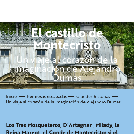
Aller
au
contenu
principal
El castillo de
Montecristo
Un viaje al corazón de la
imaginación de Alejandro
Dumas
Inicio
Hermosas escapadas
Grandes historias
Un viaje al corazón de la imaginación de Alejandro Dumas
Los Tres Mosqueteros, D’Artagnan, Milady, la
Reina Margot, el Conde de Montecristo: si el