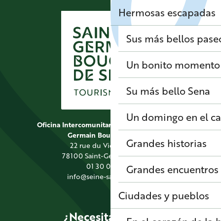
Hermosas escapadas
Sus más bellos pase
Un bonito momento 
Su más bello Sena
Un domingo en el 
Oficina Intercomunitaria de Turismo de Saint
Germain Boucles de Seine
Grandes historias
22 rue du Vieil Abreuvoir
78100 Saint-Germain-en-Laye
01 30 09 39 89
Grandes encuentros
info@seine-saintgermain.fr
Ciudades y pueblos
¿Necesitas alguna