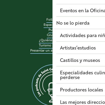
Eventos en la Oficin
Folletos
No se lo pierda
Espacio pro
Pulse
Actividades para ni
Grupos
¿Quiénes somos?
Turismo accesible
Artistas’estudios
Presentar un acontecimiento
Castillos y museos
Especialidades culi
perderse
Productores locales
Las mejores direcci