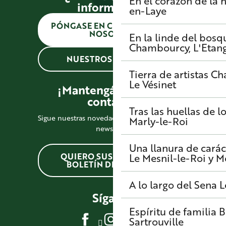
En el corazón de la h
información?
en-Laye
PÓNGASE EN CONTACTO CON
NOSOTROS
En la linde del bosq
Chambourcy, L'Etang-
NUESTROS HORARIOS
Tierra de artistas
Cha
Le Vésinet
¡Mantengámonos en
contacto!
Tras las huellas de l
Sigue nuestras novedades suscribiéndote a la
Marly-le-Roi
newsletter
Una llanura de carác
QUIERO SUSCRIBIRME AL
Le Mesnil-le-Roi y 
BOLETÍN DE NOTICIAS
A lo largo del Sena
L
Síganos
Espíritu de familia
B
Sartrouville