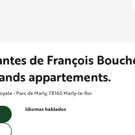
antes de François Bouche
rands appartements.
oyale - Parc de Marly, 78160 Marly-le-Roi
Idiomas hablados
Idiomas hablados