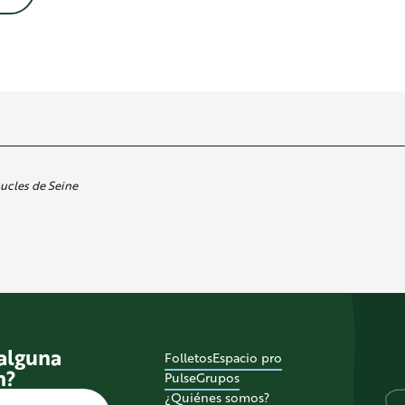
ucles de Seine
 alguna
Folletos
Espacio pro
n?
Pulse
Grupos
¿Quiénes somos?