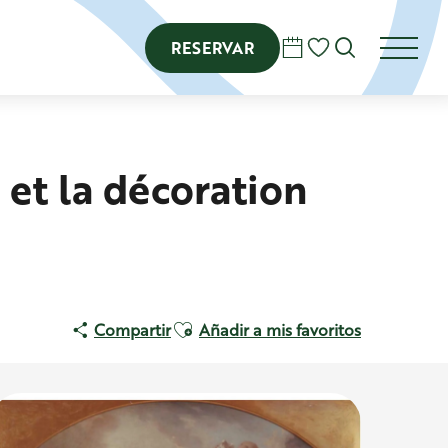
RESERVAR
Buscar
Voir les favoris
 et la décoration
Ajouter aux favoris
Compartir
Añadir a mis favoritos