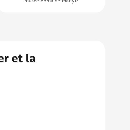
musee-domaine-marly.fr
r et la