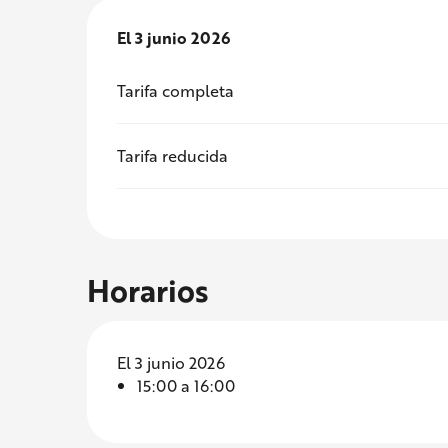
El
El
3 junio 2026
3 junio 2026
Tarifa completa
Tarifa reducida
Horarios
El 3 junio 2026
15:00 a 16:00