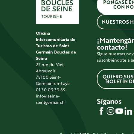
PÓNGASE E
CON NO
NUESTROS 
Oficina
¡Mantengá
Intercomunitaria de
contacto!
Turismo de Saint
Germain Boucles de
Sigue nuestras no
Seine
suscribiéndote a l
22 rue du Vieil
Abreuvoir
QUIERO SUS
78100 Saint-
BOLETÍN D
Germain-en-Laye
01 30 09 39 89
info@seine-
Síganos
saintgermain.fr